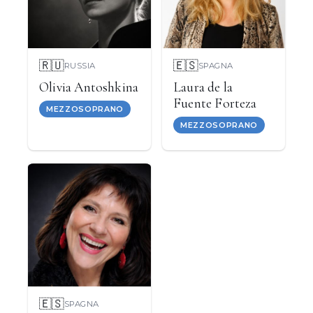
🇷🇺
🇪🇸
RUSSIA
SPAGNA
Olivia Antoshkina
Laura de la
Fuente Forteza
MEZZOSOPRANO
MEZZOSOPRANO
🇪🇸
SPAGNA