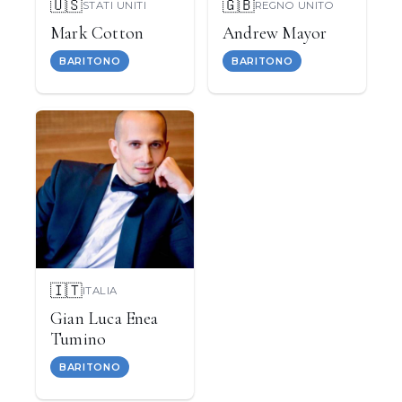
🇺🇸
🇬🇧
STATI UNITI
REGNO UNITO
Mark Cotton
Andrew Mayor
BARITONO
BARITONO
🇮🇹
ITALIA
Gian Luca Enea
Tumino
BARITONO