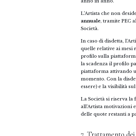
anno in anno.
L'Artista che non desi
annuale
, tramite PEC a
Società.
In caso di disdetta, l'A
quelle relative ai mesi 
profilo sulla piattafo
la scadenza il profilo p
piattaforma attivando u
momento. Con la disdetta
essere) e la visibilità s
La Società si riserva l
all'Artista motivazion
delle quote restanti a 
7. Trattamento dei 