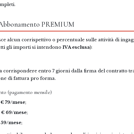
ompleti.
 — Abbonamento PREMIUM
e alcun corrispettivo o percentuale sulle attività di ingagg
tti gli importi si intendono
IVA esclusa
):
da corrispondere entro 7 giorni dalla firma del contratto t
one di fattura pro forma.
to (pagamento mensile)
:
€ 79/mese
;
:
€ 69/mese
;
 59/mese
;