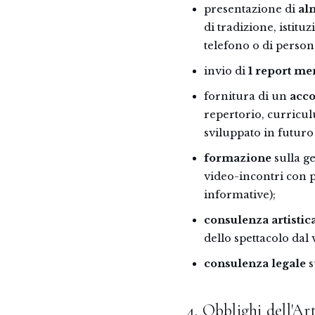
presentazione di
al
di tradizione, istituz
telefono o di person
invio di
1 report me
fornitura di un
acco
repertorio, curricul
sviluppato in futuro
formazione
sulla ge
video-incontri con pr
informative);
consulenza artistic
dello spettacolo dal 
consulenza legale
s
4. Obblighi dell'Art