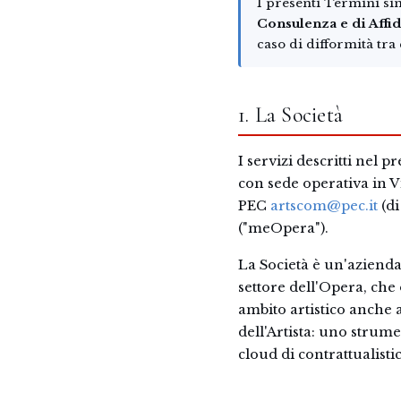
I presenti Termini sin
Consulenza e di Affi
caso di difformità tra 
1. La Società
I servizi descritti nel
con sede operativa in 
PEC
artscom@pec.it
(di
("meOpera").
La Società è un'aziend
settore dell'Opera, che
ambito artistico anche 
dell'Artista: uno strum
cloud di contrattualistica