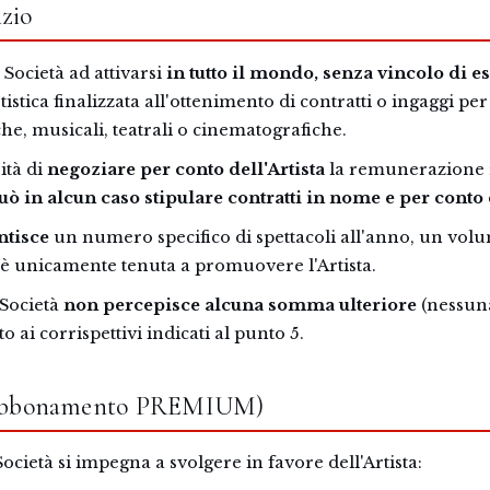
izio
a Società ad attivarsi
in tutto il mondo, senza vincolo di e
stica finalizzata all'ottenimento di contratti o ingaggi per 
he, musicali, teatrali o cinematografiche.
ità di
negoziare per conto dell'Artista
la remunerazione re
ò in alcun caso stipulare contratti in nome e per conto d
ntisce
un numero specifico di spettacoli all'anno, un vol
 è unicamente tenuta a promuovere l'Artista.
 Società
non percepisce alcuna somma ulteriore
(nessun
 ai corrispettivi indicati al punto 5.
i (abbonamento PREMIUM)
cietà si impegna a svolgere in favore dell'Artista: