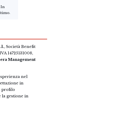
 In
ltimo.
l.
, Società Benefit
IVA 14725131008,
era Management
esperienza nel
ettazione in
 profilo
 la gestione in