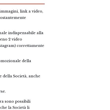
 immagini, link a video,
costantemente
nale indispensabile alla
meno 2 video
Instagram) correttamente
romozionale della
 della Società, anche
ese.
a sono possibili
he la Società li