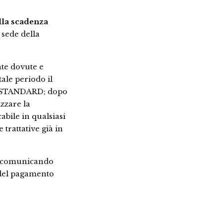
lla scadenza
sede della
nte dovute e
tale periodo il
la STANDARD; dopo
izzare la
bile in qualsiasi
trattative già in
o, comunicando
 del pagamento