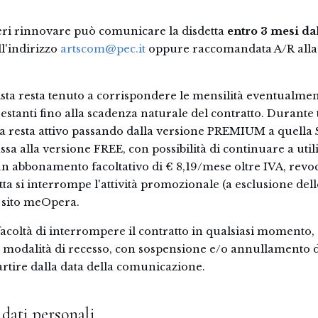
deri rinnovare può comunicare la disdetta
entro 3 mesi da
ll'indirizzo
artscom@pec.it
oppure raccomandata A/R alla 
rtista resta tenuto a corrispondere le mensilità eventualme
restanti fino alla scadenza naturale del contratto. Durante 
rma resta attivo passando dalla versione PREMIUM a quel
assa alla versione FREE, con possibilità di continuare a util
n abbonamento facoltativo di € 8,19/mese oltre IVA, revoca
 si interrompe l'attività promozionale (a esclusione delle 
ul sito meOpera.
a facoltà di interrompere il contratto in qualsiasi moment
i e modalità di recesso, con sospensione e/o annullamento
partire dalla data della comunicazione.
dati personali