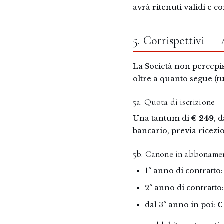
avrà ritenuti validi e c
5. Corrispettivi
La Società non percepisc
oltre a quanto segue (tu
5a. Quota di iscrizione
Una tantum di
€ 249
, 
bancario, previa ricezi
5b. Canone in abbonamen
1° anno di contratto
2° anno di contratto
dal 3° anno in poi:
€