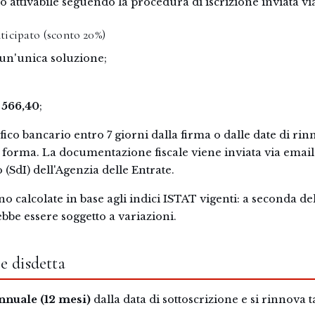
 attivabile seguendo la procedura di iscrizione inviata vi
ticipato (sconto 20%)
un'unica soluzione;
 566,40
;
ico bancario entro 7 giorni dalla firma o dalle date di rin
o forma. La documentazione fiscale viene inviata via email 
(SdI) dell'Agenzia delle Entrate.
no calcolate in base agli indici ISTAT vigenti: a seconda del
ebbe essere soggetto a variazioni.
e disdetta
nnuale (12 mesi)
dalla data di sottoscrizione e si rinnova 