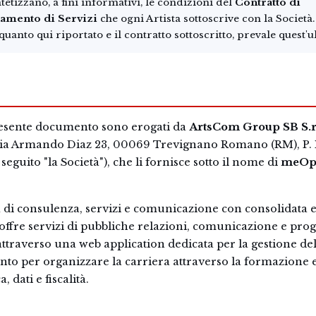
tetizzano, a fini informativi, le condizioni del
Contratto di
damento di Servizi
che ogni Artista sottoscrive con la Società.
quanto qui riportato e il contratto sottoscritto, prevale quest'u
 presente documento sono erogati da
ArtsCom Group SB S.r.
Via Armando Diaz 23, 00069 Trevignano Romano (RM), P. 
 seguito "la Società"), che li fornisce sotto il nome di
meOp
a di consulenza, servizi e comunicazione con consolidata 
 offre servizi di pubbliche relazioni, comunicazione e prog
attraverso una web application dedicata per la gestione del
ento per organizzare la carriera attraverso la formazione e
, dati e fiscalità.