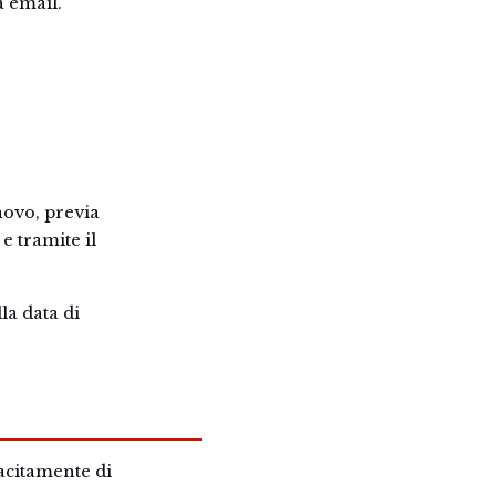
a email.
novo, previa
e tramite il
la data di
tacitamente di