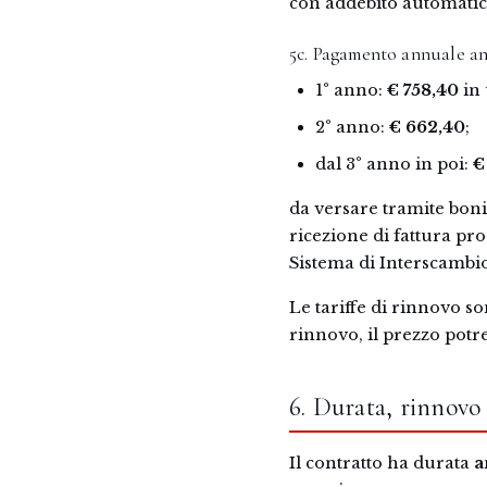
con addebito automatico
5c. Pagamento annuale an
1° anno:
€ 758,40
in 
2° anno:
€ 662,40
;
dal 3° anno in poi:
€
da versare tramite bonif
ricezione di fattura pr
Sistema di Interscambio 
Le tariffe di rinnovo so
rinnovo, il prezzo potr
6. Durata, rinnovo 
Il contratto ha durata
a