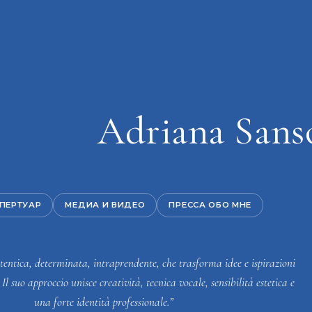
Adriana Sans
a
ПЕРТУАР
МЕДИА И ВИДЕО
ПРЕССА ОБО МНЕ
entica, determinata, intraprendente, che trasforma idee e ispirazioni
 Il suo approccio unisce creatività, tecnica vocale, sensibilità estetica e
una forte identità professionale.”