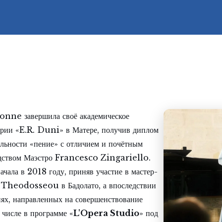
nne завершила своё академическое
ории «E.R. Duni» в Матере, получив диплом
альности «пение» с отличием и почётным
дством Маэстро Francesco Zingariello.
ачала в 2018 году, приняв участие в мастер-
 Theodosseou в Бадолато, а впоследствии
ях, направленных на совершенствование
 числе в программе «
L'Opera Studio
» под