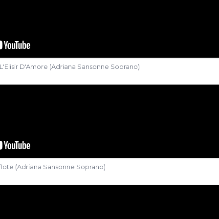
В декабре 2024 года состоялся медитативный
Maria
», в котором приняло участие сопрано из
струнного квартета, исполнившего духовные
5 января 2026 года она выступила в качестве
ерте «
Mezzo secolo d'Europa
» в
L'Elisir D'Amore (Adriana Sansonne Soprano)
це под управлением
М. Luca Gaeta
с
ёра
Maurizio Casagrande.
31 марта 2026 года
упила на духовном концерте «
Via
и Санта-Мария-делла-Паломба в Матере.
erflote (Adriana Sansonne Soprano)