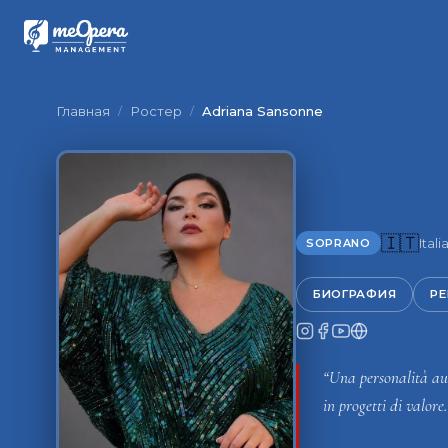
Главная
/
Ростер
/
Adriana Sansonne
🇮🇹
Itali
SOPRANO
БИОГРАФИЯ
РЕ
“Una personalità aut
in progetti di valore.