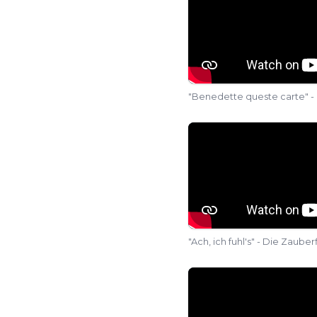
Nicola Hansalik Samale.
концерт «
Il Diario di 
Андрии в сопровождении 
и другие произведения. 2
солистки-сопрано
на конц
"Benedette queste carte" - 
Teatro Stabile в Потен
участием известного акт
Adriana Sansonne выст
Dolorosa
» в Санктуари
"Ach, ich fuhl's" - Die Zaub