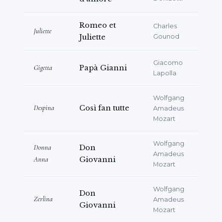
의 작곡과 대본을 완성한 인물입니다. 2026년 3
월 5일에는 Rende(CS)의 Università della
Romeo et
Charles
Juliette
Calabria 극장 오디토리움에서 M. Rosadini의
Juliette
Gounod
지휘 아래 공연된
Giuseppe Verdi
의
Falstaff
에
Giacomo
서
Alice Ford
역을 맡았습니다. 2026년 4월 18
Gigetta
Papà Gianni
Lapolla
일에는 Fauglia(PI)의 Teatro dell'Aglio에서
M. Mazzoli의 지휘 아래 "
L'Elisir
Wolfgang
d'Amore
"의
Adina
역으로 데뷔하였습니다.
Despina
Così fan tutte
Amadeus
Mozart
2026년 5월 23일에는 M. Zingariello의 지휘
아래 Matera의 Teatro Guerrieri에서 공연된
Wolfgang
Donna
Don
오페라 공연 "
L'Officina di Figaro
"에서
Amadeus
Anna
Giovanni
Contessa d'Almaviva
역을 맡았으며, 이 작품은
Mozart
Mozart의 저명한 걸작 "
Le Nozze di
Figaro
"에서 영감을 받은 것입니다. Andria 출
Wolfgang
Don
Zerlina
Amadeus
신 소프라노의 첫 해외 데뷔는 2022년 10월 초
Giovanni
Mozart
로,
M. Veceslav Tchaikovsky Quadrini
의