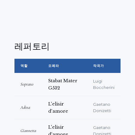
Castello Svevo에서 공연된
Mozart
의 "
Don
Giovanni
"에서
Zerlina
역을 맡았습니다. 2024
년 3월에는 M. Zingariello의 지휘 아래
Matera의 "Teatro Guerrieri"와 2024년 8월
Massa Marittima의 "Lirica in Piazza" 페스
레퍼토리
티벌에서 공연된
Giacomo Puccini
의 "
Suor
Angelica
"에서
Suor Osmina
및
Prima
Conversa
역으로 데뷔하였습니다. 2025년 7월에
역할
오페라
작곡가
는 M. Giovanni Pellegrini의 지휘로 공연된
Stabat Mater
Gioacchino Rossini
의 "
La Cenerentola
Luigi
"에서
Soprano
G532
Boccherini
Clorinda
역을 맡았습니다. 2025년 10월에는
Matera의 "Teatro Guerrieri"와
L'elisir
Gaetano
Montescaglioso에서 공연된 미공개 오페라
Adina
d'amore
Donizetti
"
Papà Gianni
"에서
Gigetta
역으로 데뷔하였습
니다. 이 작품은
Nicola Hansalik Samale
마에스
L'elisir
Gaetano
Giannetta
트로의 지휘 아래 공연되었으며, 그는 2막과 3막
d'amore
Donizetti