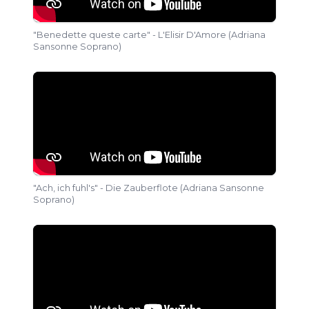
"
Mezzo secolo d'Europa
" 연주회에서
소프
라노 솔리스트
로 출연하였습니다. 2026년 3월
"Benedette queste carte" - L'Elisir D'Amore (Adriana
Sansonne Soprano)
31일, Adriana Sansonne는 Matera의
Santuario Santa Maria della Palomba에
서 종교 연주회 "
Via Dolorosa
"에 출연하였습
니다.
"Ach, ich fuhl's" - Die Zauberflote (Adriana Sansonne
Soprano)