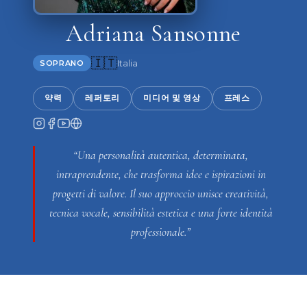
Adriana Sansonne
🇮🇹
Italia
SOPRANO
약력
레퍼토리
미디어 및 영상
프레스
“Una personalità autentica, determinata,
intraprendente, che trasforma idee e ispirazioni in
progetti di valore. Il suo approccio unisce creatività,
tecnica vocale, sensibilità estetica e una forte identità
professionale.”