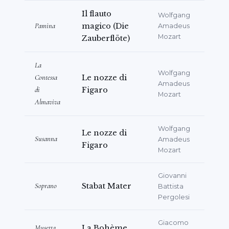
지휘와 오케스트라 반주가 함께하는 연주회 형식
Il flauto
Wolfgang
으로 Karditsa와 Tirana에서 종교 레퍼토리를
Pamina
magico (Die
Amadeus
Mozart
선보였습니다. 2023년 8월부터 9월까지는
Zauberflöte)
"
L'Anno dell'Aurora 1991
"이라는 제목의 미
La
공개 신작 제작에 주역으로 참여하였으며, 이 작
Wolfgang
Contessa
Le nozze di
품은 Grumento Nova, Martina Franca,
Amadeus
di
Figaro
Mozart
Tirana, Capodistria에서 공연되었습니다. 그
Almaviva
녀는 알바니아의 젊은 여성
Gonxhe
역을 맡았으
며, 지휘는
Veceslav Tchaikovsky Quadrini
, 대본
Wolfgang
Le nozze di
은 Grazia Coppolecchia가 담당하였습니다.
Susanna
Amadeus
Figaro
Mozart
2025년 12월에는 M. Edoardo Rosadini의 지
휘와 Alessio Bergamo의 연출, 피아노의 M.
Giovanni
Alexander Lonquich과 함께 브라질
Soprano
Stabat Mater
Battista
Neojiba 음악원에서 공연된
Giuseppe Verdi
의
Pergolesi
"
Falstaff
"에서
Alice Ford
역을 맡았습니다.
Giacomo
Andria 출신 소프라노가 주역으로 참여한 다양
Musetta
La Bohème