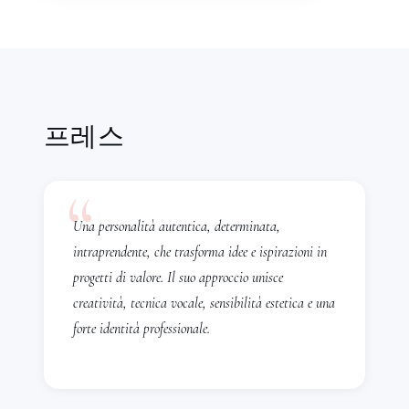
디플로마를 취득하였으며, 선발 오디션에 합격하
여 Fauglia(PI)의 Teatro dell'Aglio에서 공연
된 "
L'Elisir d'Amore
"에서
Adina
역으로 데뷔
하였습니다. 2026년 5월 23일에는
Concorso
Musicale Internazionale "Domenico Colucci"
의
프레스
성악 부문에서 1위를 수상하였습니다. Adriana
Sansonne의 첫 번째 데뷔는 2022년으로 거슬
“
러 올라가며, Matera의 "Teatro Guerrieri"에
서 공연된 후 Altamura의 "Teatro
Una personalità autentica, determinata,
Mercadante"에서 재연되었습니다. 당시 M.
intraprendente, che trasforma idee e ispirazioni in
Francesco Zingariello의 지휘와
progetti di valore. Il suo approccio unisce
Giampiero Francese의 연출로 공연된
creatività, tecnica vocale, sensibilità estetica e una
Gaetano Donizetti
의 "
L'Elisir d'Amore
"에서
forte identità professionale.
Giannetta
역을 맡았습니다. 2023년부터 2024
년까지는 M. Zingariello의 지휘와 소프라노
Katia Ricciarelli의 연출로 Gravina의