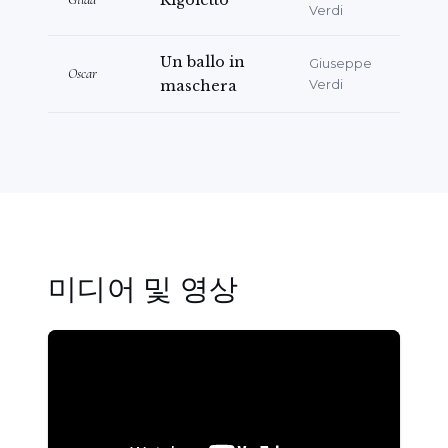
Rigoletto
Verdi
월, Matera의 "E.R. Duni" 음악원 첼로 앙상블
과 함께한
Heitor Villa-Lobos
의 "
Bachiana
Un ballo in
Giuseppe
Oscar
Brasileiras No. 5
" 연주 또한 또 하나의 중요한
maschera
Verdi
행사로 기록되었습니다. 2024년 6월 21일,
Adriana Sansonne는 Gravina의 Santa
Sofia 수도원 회랑에서
Nicola Hansalik Samale
마에스트로의 지휘 아래 미공개 오페라 "
Papà
Gianni
"(
Giacomo Lapolla
작)의 1막을 연주회
형식으로 처음으로
Gigetta
역을 맡아 공연하였
습니다. 2024년 12월에는 명상 연주회 "
Il
미디어 및 영상
Diario di Maria
"가 열렸으며, Andria 출신
소프라노가 현악 사중주의 반주와 함께 종교 음악
을 비롯한 다양한 작품을 선보였습니다. 2026년
1월 25일에는
M. Luca Gaeta
의 지휘와 저명한
배우
Maurizio Casagrande
의 참여 아래
Potenza의 Teatro Stabile에서 열린