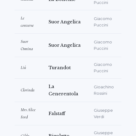
Puccini
한 독창 연주회 중에서 특히 2023년 6월
Matera의 Palazzo Lanfranchi에서 열린 연
Le
Giacomo
Suor Angelica
주회 형식의 "
Don Giovanni
"를 빼놓을 수 없습
converse
Puccini
니다. 이 공연은 Puglia e Basilicata 오케스트
라의 반주와 함께 M. Nicola Hansalik
Suor
Giacomo
Suor Angelica
Samale의 마스터클래스 수강생들의 음악 지휘
Osmina
Puccini
로 진행되었습니다. 2023년 7월, Adriana
Giacomo
Sansonne는 Francesco Donato와
Liú
Turandot
Puccini
Viviana Peloso가 진행하는
Telesveva
의
"
Caffellatte in Riva
" 코너에 출연하여 자신의
La
Gioachino
Clorinda
예술적·직업적 여정에 대한 인터뷰를 진행하였습
Cenerentola
Rossini
니다. 2024년 4월 21일에는 피아니스트
Daniela Quacquarelli와 함께 "
L'Eternità
Mrs Alice
Giuseppe
Falstaff
in Musica
" 연주회가 열렸으며, Adriana
Ford
Verdi
Sansonne는 같은 해 5월 말 Carbonara di
Bari에서도 공연을 재연하였습니다. 2024년 5
Giuseppe
Gilda