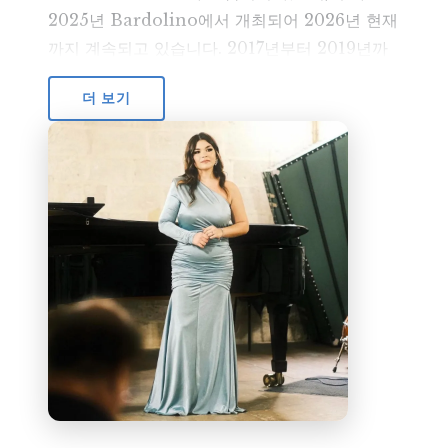
2025년 Bardolino에서 개최되어 2026년 현재
까지 계속되고 있습니다. 2017년부터 2019년까
지 국내외 성악 콩쿠르에 참가하여 다수의 1위 및
더 보기
종합 1위를 수상하였습니다(Corato의
"Euterpe" 콩쿠르, Valenzano의 "Igor
Stravinsky" 콩쿠르, Foggia의 "Umberto
Giordano" 콩쿠르 등). 2025년 10월에는
Genova의 "N. Paganini" 음악원에서
Soroptimist
협회가 주관한 "
Alda Rossi da
Rios
" 전국 콩쿠르 제14회의 결선에 진출하였습
니다. 2026년 2월 6일부터 8일까지 San
Giovanni Teatino(CH)의 Accademia
delle Arti Boheme에서 M.
Michael Capasso
의 오디션 마스터클래스에 참가하여 좋은 성과를
거두었습니다. 4월 8일부터 18일까지 진행된
Opera Studio Fauglia 2026
과정에서 우수