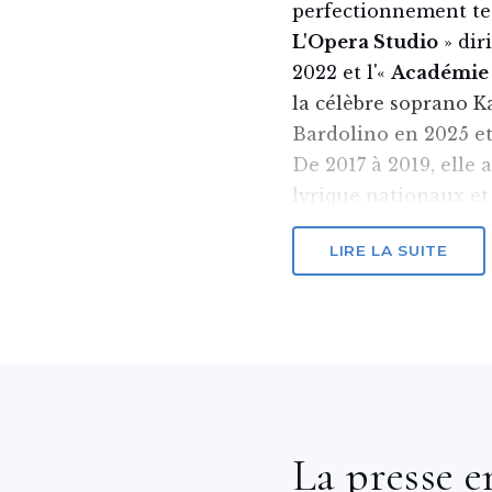
perfectionnement te
L'Opera Studio
» dir
2022 et l'«
Académie 
la célèbre soprano Kat
Bardolino en 2025 et
De 2017 à 2019, elle 
lyrique nationaux et
nombreux premiers p
LIRE LA SUITE
Euterpe » à Corato, C
Valenzano, Concours 
En octobre 2025, elle 
Concours national «
l’association
Soroptim
Gênes. Du 6 au 8 févr
la masterclass avec 
La presse e
Michael Capasso à l