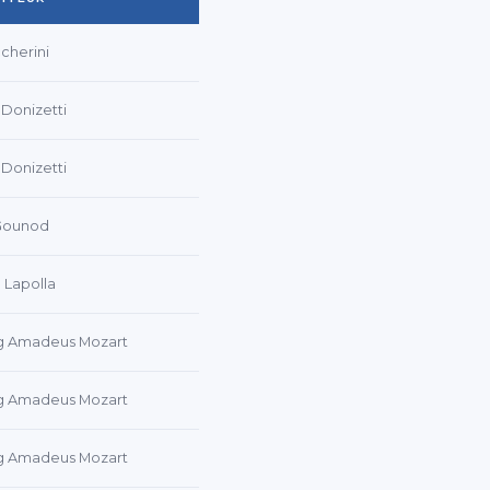
cherini
Donizetti
Donizetti
 Gounod
Lapolla
g Amadeus Mozart
g Amadeus Mozart
g Amadeus Mozart