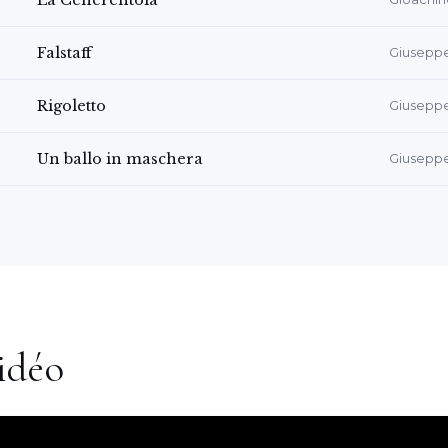
La Cenerentola
al de
Gonxhe
, une jeune Albanaise, dans
on «
L'Anno dell'Aurora 1991
»,
Falstaff
Giuseppe
o Nova, Martina Franca, Tirana et
était assurée par Veceslav Tchaikovsky
Rigoletto
Giuseppe
ret de Grazia Coppolecchia. En
ana Sansonne a incarné
Alice Ford
dans
Un ballo in maschera
Giuseppe
 Verdi,
à l'Institut de musique
Neojiba
rection d'Edoardo Rosadini et la mise
Bergamo. Le piano était accompagné
der Lonquich
. Parmi les nombreux
a soprano originaire d'Andria, il
er la version de concert de «
Don
u Palazzo Lanfranchi de Matera en
idéo
ée par l'Orchestra di Puglia e
 direction musicale des élèves de la
ro Nicola Hansalik Samale. En juillet