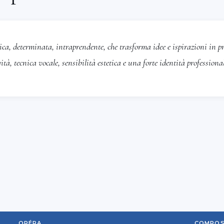
sse). Du 8 au 18 avril, elle obtint un
 l’issue du programme
Opera Studio
orta les sélections, faisant ses débuts
ca, determinata, intraprendente, che trasforma idee e ispirazioni in pro
ans «
L’Elisir d’amore
» au Teatro
 (PI). Le 23 mai 2026, elle remporta le
ità, tecnica vocale, sensibilità estetica e una forte identità professional
t lyrique au
Concours international de
cci ».
Adriana Sansonne a fait ses
atro Guerrieri de Matera, suivi d'une
 Mercadante d'Altamura. Elle a
Giannetta
dans "
L'Elisir d'Amore
" de
gé par le maestro Francesco
n scène par Giampiero Francese. De
carne
Zerlina
dans «
Don Giovanni
» de
llo Svevo à Gravina, sous la direction
lo et dirigé par la soprano Katia
024, elle a fait ses débuts dans les
OPÉRA
COMPOS