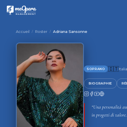
Accueil
/
Roster
/
Adriana Sansonne
🇮🇹
Itali
SOPRANO
BIOGRAPHIE
RÉ
“Una personalità aut
in progetti di valore.