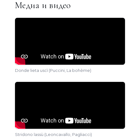
Медиа и видео
Donde lieta uscì (Puccini, La bohème)
Stridono lassù (Leoncavallo, Pagliacci)