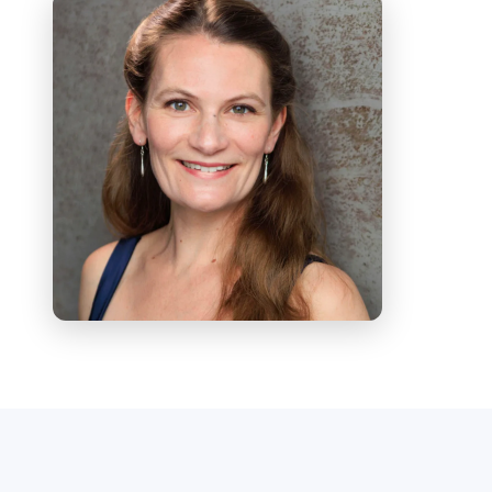
Engage) в мастер-классах в лондонских школах;
Magnificat
Зеленки с хором и оркестром
Dartington International Summer
School;
Der Hirt auf dem Felsen
Шуберта на
MusicFest Aberystwyth, а также мировая
премьера
Song of Songs
Ian Assersohn. В
числе её наиболее недавних оперных ролей —
Недда (
Pagliacci
), Розалинда (
Die Fledermaus
)
и Мими (
La bohème
).
В области конкурсов: Heather вышла в
полуфинал конкурса «By Voice Alone» в 2019
году, в 2017 году была удостоена премии
«Fondazione Walter Kaminsky»
(Universität der Künste, Берлин), в 2016
году получила специальное упоминание на