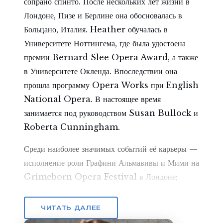
сопрано спинто. После нескольких лет жизни в
Лондоне, Пизе и Берлине она обосновалась в
Больцано, Италия. Heather обучалась в
Университете Ноттингема, где была удостоена
премии Bernard Slee Opera Award, а также
в Университете Окленда. Впоследствии она
прошла программу Opera Works при English
National Opera. В настоящее время
занимается под руководством Susan Bullock и
Roberta Cunningham.
Среди наиболее значимых событий её карьеры —
исполнение роли Графини Альмавивы и Мими на
Grimeborn Opera Festival в Лондоне;
сольный концерт со знаменитым контртенором
James Bowman; участие совместно с English
ЧИТАТЬ ДАЛЕЕ
National Opera Baylis (ныне ENO