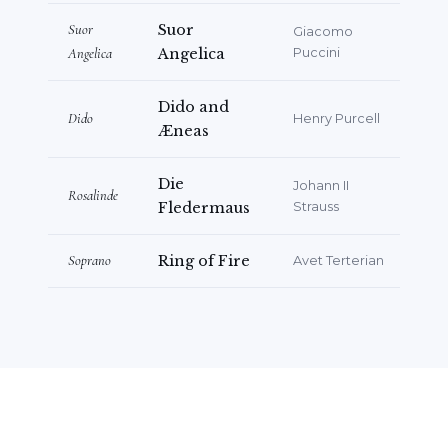
Suor
Suor
Giacomo
Angelica
Angelica
Puccini
Dido and
Dido
Henry Purcell
Æneas
Die
Johann II
Rosalinde
Fledermaus
Strauss
Soprano
Ring of Fire
Avet Terterian