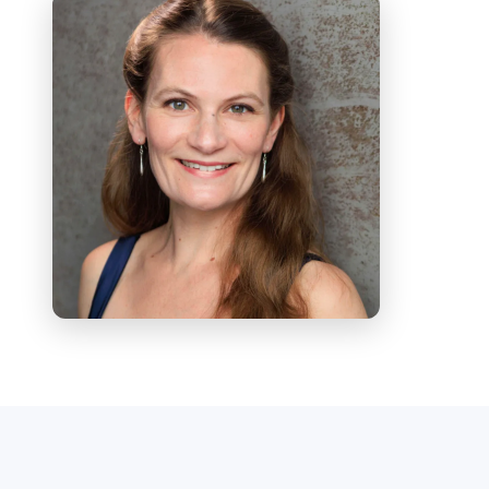
Almaviva und der Mimì beim
Grimeborn Opera Festival in London,
ein Liederabend mit dem
renommierten Countertenor James
Bowman, Auftritte mit English National
Opera Baylis (jetzt ENO Engage) in
Workshops an Londoner Schulen,
Zelenkas
Magnificat
mit dem Chor und
Orchester der Dartington International
Summer School, Schuberts
Der Hirt auf
dem Felsen
beim MusicFest Aberystwyth
sowie die Weltpremiere von Ian
Assersohns
Song of Songs
. Zu ihren
jüngsten Opernrollen zählen Nedda
(
Pagliacci
), Rosalinde (
Die Fledermaus
) und
Mimì (
La bohème
).