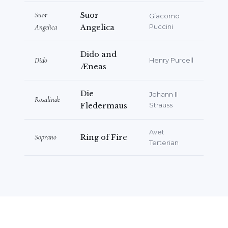
Oratorienwerken. Außerdem nimmt sie
Suor
Suor
Giacomo
regelmäßig an Operngala-Konzerten
Angelica
Angelica
Puccini
teil.
Dido and
Zu ihren jüngsten und zukünftigen
Dido
Henry Purcell
Æneas
Engagements gehören die Vertretung
der Titelrolle in
Manon Lescaut
und der
Die
Johann II
Gretel (
Hänsel und Gretel
) für die Rose
Rosalinde
Fledermaus
Strauss
Opera sowie die Pamina (
Die Zauberflöte
)
für die Regents Opera.
Avet
Soprano
Ring of Fire
Terterian