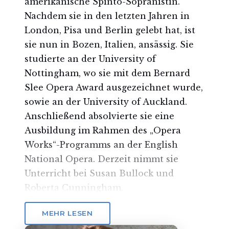
amerikanische Spinto-Sopranistin.
Nachdem sie in den letzten Jahren in
London, Pisa und Berlin gelebt hat, ist
sie nun in Bozen, Italien, ansässig. Sie
studierte an der University of
Nottingham, wo sie mit dem Bernard
Slee Opera Award ausgezeichnet wurde,
sowie an der University of Auckland.
Anschließend absolvierte sie eine
Ausbildung im Rahmen des „Opera
Works“-Programms an der English
National Opera. Derzeit nimmt sie
Unterricht bei Susan Bullock und
Roberta Cunningham.
Zu den Höhepunkten ihrer Karriere
MEHR LESEN
zählen die Rollen der Contessa