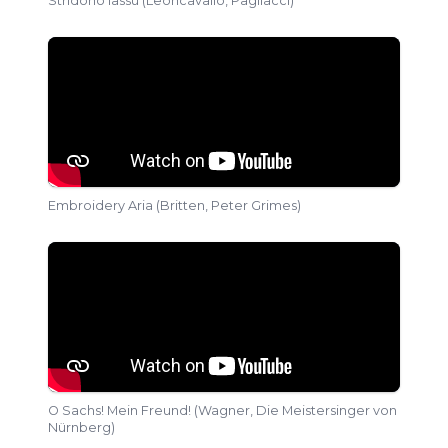
Stridono lassù (Leoncavallo, Pagliacci)
Embroidery Aria (Britten, Peter Grimes)
O Sachs! Mein Freund! (Wagner, Die Meistersinger von
Nürnberg)