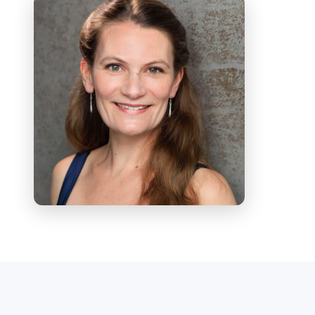
un recital junto al célebre contratenor
James Bowman; la participación con la
English National Opera Baylis
(actualmente ENO Engage) en talleres
en escuelas londinenses; el
Magnificat
de
Zelenka con el coro y la orquesta de la
Dartington International Summer
School;
Der Hirt auf dem Felsen
de
Schubert en el MusicFest Aberystwyth y
el estreno mundial de
Song of Songs
de
Ian Assersohn. Entre sus roles
operísticos más recientes figuran Nedda
(
Pagliacci
), Rosalinde (
Die Fledermaus
) y
Mimì (
La bohème
).
En cuanto a concursos, Heather fue