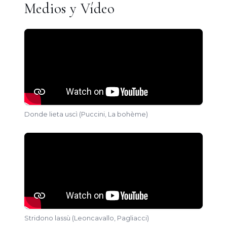
Medios y Vídeo
Donde lieta uscì (Puccini, La bohème)
Stridono lassù (Leoncavallo, Pagliacci)