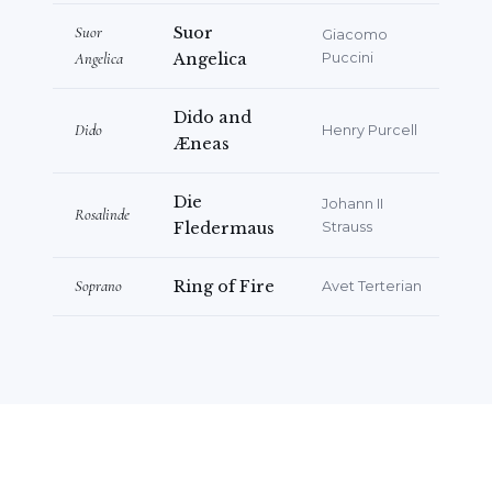
asimismo con frecuencia en conciertos
Suor
Suor
Giacomo
de gala operísticos.
Angelica
Angelica
Puccini
Entre sus compromisos recientes y
Dido and
futuros figuran el papel principal en
Dido
Henry Purcell
Æneas
Manon Lescaut
y Gretel (
Hansel und Gretel
)
para la Rose Opera, y Pamina (
Die
Die
Johann II
Zauberflöte
) para la Regents Opera.
Rosalinde
Fledermaus
Strauss
Soprano
Ring of Fire
Avet Terterian