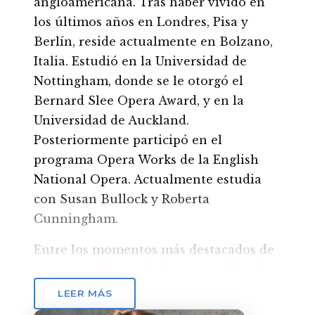
angloamericana. Tras haber vivido en
los últimos años en Londres, Pisa y
Berlín, reside actualmente en Bolzano,
Italia. Estudió en la Universidad de
Nottingham, donde se le otorgó el
Bernard Slee Opera Award, y en la
Universidad de Auckland.
Posteriormente participó en el
programa Opera Works de la English
National Opera. Actualmente estudia
con Susan Bullock y Roberta
Cunningham.
Entre los momentos más destacados de
su carrera figuran la interpretación de
la Condesa Almaviva y de Mimì en el
LEER MÁS
Grimeborn Opera Festival de Londres;