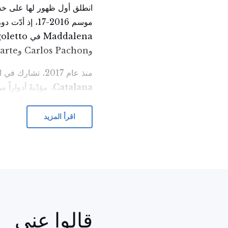
انطلق أول ظهور لها على خ
وCarlos Pachon وBeñat Eigiarte.
منذ عام 2017، تشارك في الدورة الغنائية في
Catalana
Studio al Palau".
اقرأ المزيد
نظراً لخصائصها الصوتية المم
تُحبّ أن تُغنّي مجموعة واسعة
قالوا عني