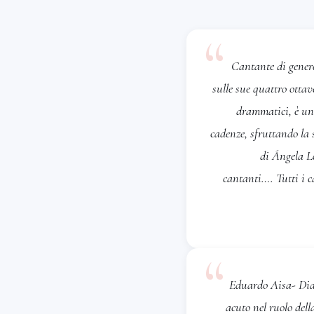
“
Cantante di genere
sulle sue quattro ottav
drammatici, è un'e
cadenze, sfruttando la
di Ángela L
cantanti…. Tutti i c
“
Eduardo Aisa- Diar
acuto nel ruolo dell