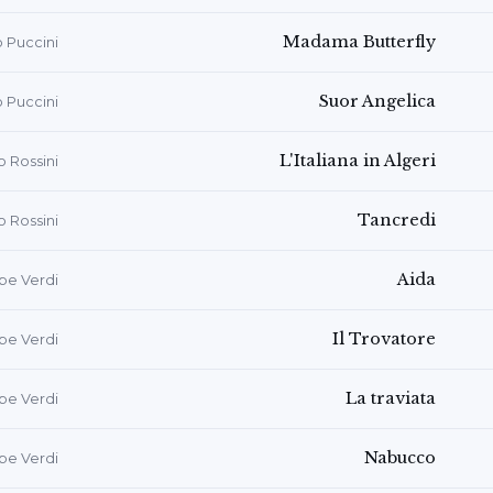
Madama Butterfly
 Puccini
Suor Angelica
 Puccini
L'Italiana in Algeri
 Rossini
Tancredi
 Rossini
Aida
pe Verdi
Il Trovatore
pe Verdi
La traviata
pe Verdi
Nabucco
pe Verdi