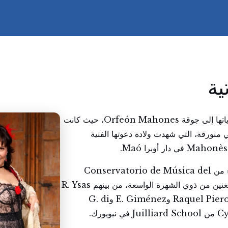
ية
وُلدت في غرناطة، وتعود بداياتها إلى جوقة Orfeón Mahones، حيث كانت
 منورقة، التي شهدت ولادة دعوتها الفنية
حصلت على إجازة في الغناء من Conservatorio de Música del
Liceu. وأتمّت تكوينها مع مغنين من ذوي الشهرة الواسعة، من بينهم R. Ysas
وIleana Cotrubas وRaquel Pierotti وE. Giménez وG. di