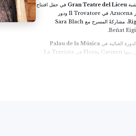
شبة
Gran Teatre del Liceu
في حفل افتتاح
موسم 2016-17، إذ أدّت دور Azucena في Il Trovatore ودور
Maddalena في Rigoletto، مشاركةً المسرح مع Sara Blach
Palau de la Música
، مؤدّيةً أدواراً من بينها Carmen وFlora في La Traviata
وغيرها. وفي عام 2019، عُيِّنت مديرةً للدروس العليا "Carmen Opera
يّزة من مرونة وجرس وامتداد يبلغ أربع أوكتافات،
 من الأدوار، من بينها:
Carmen، وAmneris
في Aida، وFenena في Nabucco، وMaddalena في Rigoletto،
وEboli في Don Carlo، وAzucena في Il Trovatore، وUlrica في
Un Ballo in Maschera، وLeonora في La Favorita، وOrsini في
Lucrezia Borgia، وSantuzza وLola وMamma Lucia في
Cavalleria Rusticana، وSuzuki في Madama Butterfly، وZia