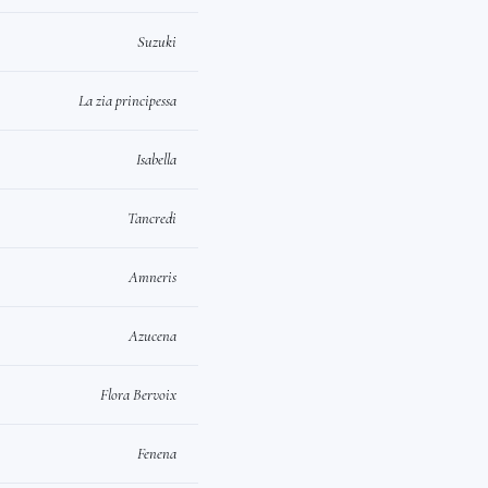
Suzuki
La zia principessa
Isabella
Tancredi
Amneris
Azucena
Flora Bervoix
Fenena