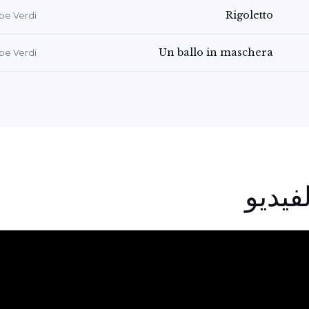
Rigoletto
pe Verdi
Un ballo in maschera
pe Verdi
فيديو