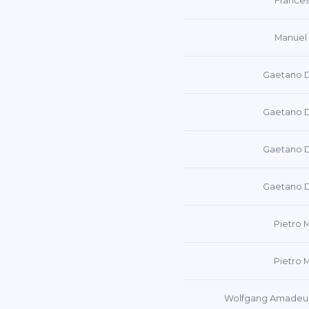
Frances
Manuel 
Gaetano D
Gaetano D
Gaetano D
Gaetano D
Pietro 
Pietro 
Wolfgang Amadeus