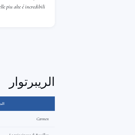
مسارح La Mancha ومدريد،
lle piu alte é incredibili.
Boccherini، وMessiah لـ Händel، وMissa Solemnis لـ Rossini
في قاعات الحفلات في أرجاء 
غنّت في إنتاجات على خشبة
وo RTVE
الريبرتوار
في أرجاء إسبانيا كافة، وكذ
الد
Carmen