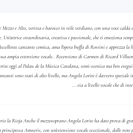
Principessa في Suor Angelica، وPrincipessa Bouillon في
Adriana Lecouvreur، وDalila في Sansone e Dalila، وIsabella
في L'Italiana in Algeri، وRosina في Il Barbiere di Siviglia،
 Mezzo e Alto, verista e barocco in stile verdiano, con una voce calda e
وOrlofsky في Die Fledermaus، وLa Marquise في La Fille du
e. Un'attrice straordinaria, creativa e passionale, che ti emoziona semp
ccellente cantante comica, ama l'opera buffa di Rossini e apprezza la li
تمتلك أيضاً خبرة واسعة في الزارزويلا والموسيقى الإسبانية. ومنذ عام 2005،
 sua ampia estensione vocale.. Recensione di Carmen di Ricard Villu
لجزء الأوفر من الأعمال، جائلةً في المسارح في
orite oggi al Palau de la Música Catalana, semi-scenica ma ben eseguit
ا
La Beltrana من Doña Francisquita
،
antanti sono stati di alto livello, ma Angela Lorite è davvero speciale
.
Fundación Ópera 
sia a livello vocale che di inter
منذ عام 2014، تُقدّم عروضها في مهرجان الأوبرا والباليه Nits al Port،
El Amor
و
Mamma Lucia
وأغانيَ إسبانية.
لأوراتورية
Requiem لـ Verdi
و
Requiem
io la Rioja Anche il mezzosoprano Angela Lorite ha dato prova di gran
، وقداس التتويج لـ Mozart في
a principessa Amneris, con un'estensione vocale eccezionale, dalle note 