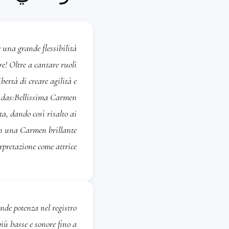
 una grande flessibilità
re! Oltre a cantare ruoli
Régiment.
bertà di creare agilità e
endas:Bellissima Carmen
غنّت أشهر الزارزويلات في ا
a, dando così risalto ai
أرجاء إسبانيا كافة، ومن بينه
 in una Carmen brillante
التي قُدِّمت في
Cataluña
pretazione come attrice....
مغنيةً
Carmen
و
Candelas من  Brujo
من Cavalleria Rusticana
تشمل تجربتها في الموسيقى ا
de potenza nel registro
لـ Mozart في Palau de la Música
più basse e sonore fino a