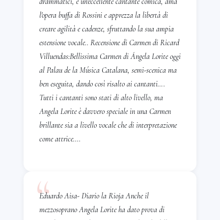
drammatici, è un'eccellente cantante comica, ama
経験を持つ。2005年よりスペイン全土の劇場を
l'opera buffa di Rossini e apprezza la libertà di
巡演しながらレパートリーの中でも最も有名な
creare agilità e cadenze, sfruttando la sua ampia
zarzuelaの数々を歌い、その中には
estensione vocale.. Recensione di Carmen di Ricard
Fundación Ópera Cataluñaで上演された
Villuendas:Bellissima Carmen di Ángela Lorite oggi
Doña FrancisquitaのLa Beltrana
も含まれ
al Palau de la Música Catalana, semi-scenica ma
る。
ben eseguita, dando così risalto ai cantanti….
Tutti i cantanti sono stati di alto livello, ma
2014年よりNits al Portオペラ・バレエ・フェ
Angela Lorite è davvero speciale in una Carmen
スティバルに出演し、
Carmen
、
El Amor
brillante sia a livello vocale che di interpretazione
BrujoのCandelas
、
Cavalleria Rusticana
come attrice....
のMamma Lucia
、そしてスペインの歌曲を
歌っている。
“
オラトリオの経験としては、
Palau de la
MúsicaでのVerdìのRequiem
と
Mozartの
Eduardo Aisa- Diario la Rioja Anche il
Requiem
、ラ・マンチャとマドリードの劇場で
mezzosoprano Angela Lorite ha dato prova di
のMozartの戴冠式ミサ、そして
Vivaldiの