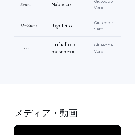
Giuseppe
Fenena
Nabucco
Verdi
Giuseppe
Maddalena
Rigoletto
Verdi
Un ballo in
Giuseppe
Ulrica
maschera
Verdi
メディア・動画