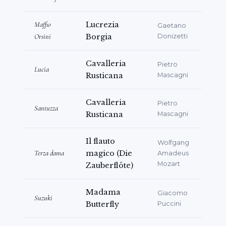
ァと一つの運命）がバルセロナのTeatre
Gaudíで二ヶ月にわたって上演され、2025年に
Maffio
Lucrezia
Gaetano
Orsini
Borgia
Donizetti
は新作*
Zarzuela de Divas
*（ディーヴァたち
のZarzuela）が上演される予定である。
Cavalleria
Pietro
Lucia
子ども向け作品として、
「あるディーヴァの逸
Rusticana
Mascagni
話」、「オペラの物語」、そしてCarmencita
をカタルーニャ全土の劇場で上演している。また
Cavalleria
Pietro
Santuzza
Rusticana
Mascagni
メノルカ島でのOnofre Janer追悼オペラ・ガ
ラの創設者でもある。
Il flauto
Wolfgang
Terza dama
magico (Die
Amadeus
Mozart
Zauberflöte)
Madama
Giacomo
Suzuki
Butterfly
Puccini