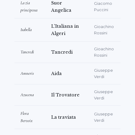
La zia
Suor
Giacomo
principessa
Angelica
Puccini
L'Italiana in
Gioachino
Isabella
Algeri
Rossini
Gioachino
Tancredi
Tancredi
Rossini
Giuseppe
Amneris
Aida
Verdi
Giuseppe
Azucena
Il Trovatore
Verdi
Flora
Giuseppe
La traviata
Bervoix
Verdi