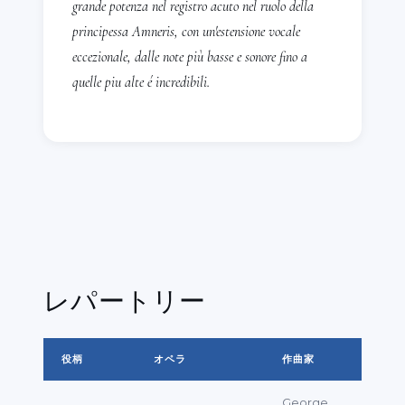
grande potenza nel registro acuto nel ruolo della
Gloria、BoccheriniのStabat Mater、
principessa Amneris, con un'estensione vocale
HändelのMessiah、RossiniのMissa
eccezionale, dalle note più basse e sonore fino a
Solemnis
をスペイン全土のコンサートホール
quelle piu alte é incredibili.
で歌っている。
出演した劇場・ホールには、
Teatro de la
Zarzuela、Teatro Fernan Gómez、
Auditorio Nacional de Madrid、Palau de
la Música、Auditorio RTVE de Madrid、
カタルーニャの主要劇場（Auditorio
Nacional、Palau de la Música、Bilbaoの
Euskalduna、San SebastiánのKursal、
レパートリー
Forum de la Rioja、El Vitoria-Gasteiz、
CAEM Salamanca、Principal Maóなど）
役柄
オペラ
作曲家
をはじめ、スペイン全土の多くの劇場、さらには
南フランス、北イタリア、ウィーンの劇場が含ま
George