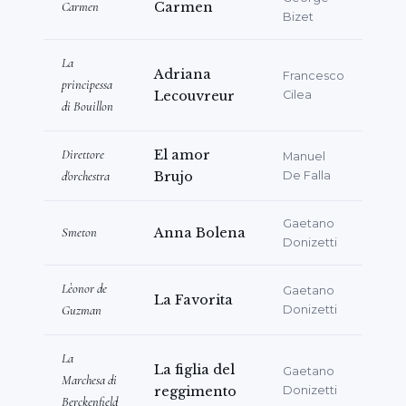
Carmen
Carmen
れる。
Bizet
共演した指揮者には、LiceuでのJ. Pérez
La
Adriana
Francesco
BatistaとG. Voronkov、RTVEオーケストラ
principessa
Lecouvreur
Cilea
および合唱団とのJavier Corcuera、Teatro
di Bouillon
de la ZarzuelaでのMiguel RoaとManuel
Coves、PalauでのXavier PuigとJosep
Direttore
El amor
Manuel
d'orchestra
Brujo
De Falla
Mindan、Teatro Principal de Mahónでの
Toni Pons、Amics Òpera Sabadellでの
Gaetano
Elio OrciuoloとDaniel Martínez、
Smeton
Anna Bolena
Donizetti
EuskaldunadeのTulio Gagliardo、C.
Diederich、E. Colomer、A. Backlanらが
Lèonor de
Gaetano
La Favorita
いる。
Guzman
Donizetti
喜劇的かつインタラクティブな作品の作者・演者
La
La figlia del
でもある。2019〜20年には、彼女の喜劇オペラ
Gaetano
Marchesa di
reggimento
Donizetti
*
Dos Divas y un Destino
*（二人のディーヴ
Berckenfield