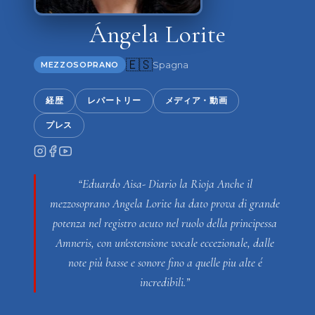
Ángela Lorite
🇪🇸
Spagna
MEZZOSOPRANO
経歴
レパートリー
メディア・動画
プレス
“Eduardo Aisa- Diario la Rioja Anche il
mezzosoprano Angela Lorite ha dato prova di grande
potenza nel registro acuto nel ruolo della principessa
Amneris, con un'estensione vocale eccezionale, dalle
note più basse e sonore fino a quelle piu alte é
incredibili.”