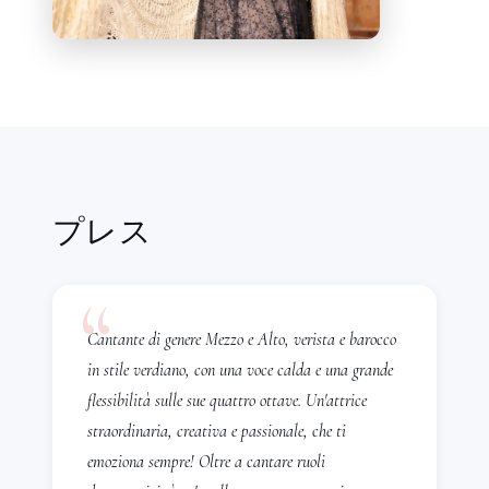
で歌っている：
Carmen、AidaのAmneris、
NabuccoのFenena、Rigolettoの
Maddalena、Don CarloのEboli、Il
TrovátoreのAzuzena、Un Ballo in
MascheraのUlrica、La Favoritaの
Leonora、Lucrezia BorgiaのOrsini、
Cavalleria RusticanaのSantuzza・Lola・
Mamma Lucia、Madama Butterflyの
プレス
Suzuki、Suor AngelicaのZia
Principessa、Adriana Lecouvreurの
“
Principessa Bouillon、Sansone e Dalila
Cantante di genere Mezzo e Alto, verista e barocco
のDalila、Italiana in AlgeriのIsabella、Il
in stile verdiano, con una voce calda e una grande
Barbiere di SivigliaのRossina、Die
flessibilità sulle sue quattro ottave. Un'attrice
FledermausのOrlofsky、Le Fille de
straordinaria, creativa e passionale, che ti
RegimentのLa Marquise。
emoziona sempre! Oltre a cantare ruoli
またzarzuelaとスペイン音楽においても豊富な