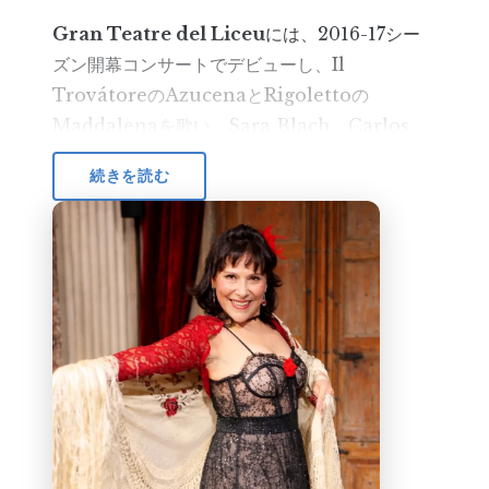
Gran Teatre del Liceu
には、2016-17シー
ズン開幕コンサートでデビューし、Il
TrovátoreのAzucenaとRigolettoの
Maddalenaを歌い、Sara Blach、Carlos
Pachon、Beñat Eigiarteとともに舞台に立っ
続きを読む
た。
2017年より
Palau de la Música Catalana
の
Lirico Cycleに参加し、CarmenやLa
TraviataのFloraなど様々な役を演じている。
2019年には「Carmen Opera Studio al
Palau」マスタークラスのディレクターに任命
された。
4オクターブに及ぶ声域、音色、柔軟性という特
別な資質から、以下の幅広いレパートリーを好ん