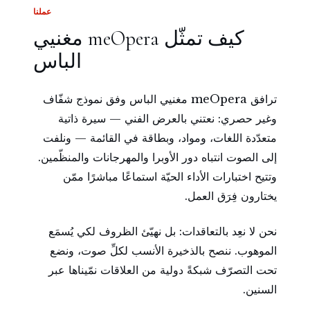
عملنا
كيف تمثّل meOpera مغنيي
الباس
ترافق meOpera مغنيي الباس وفق نموذج شفّاف
وغير حصري: نعتني بالعرض الفني — سيرة ذاتية
متعدّدة اللغات، ومواد، وبطاقة في القائمة — ونلفت
إلى الصوت انتباه دور الأوبرا والمهرجانات والمنظّمين.
وتتيح اختبارات الأداء الحيّة استماعًا مباشرًا ممّن
يختارون فِرَق العمل.
نحن لا نعِد بالتعاقدات: بل نهيّئ الظروف لكي يُسمَع
الموهوب. ننصح بالذخيرة الأنسب لكلِّ صوت، ونضع
تحت التصرّف شبكةً دولية من العلاقات نمّيناها عبر
السنين.