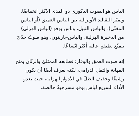
الباس هو الصوت الذكوري ذو المدى الأكثر انخفاضًا.
وتميّز التقاليد الأوبرالية بين الباس العميق (أو الباس
المغنّي)، والباس النبيل، وباس بوفو (الباس الهزلي)
من الذخيرة الهزلية، والباس-باريتون، وهو صوتٌ حدّيّ
يتمتّع بطبقةٍ عالية أكثر اتّساعًا.
إنه صوت العمق والوقار: فطابعه الممتلئ والرنّان يمنح
المهابة والثقل الدرامي، لكنه يعرف أيضًا أن يكون
رشيقًا وخفيف الظلّ في الأدوار الهزلية، حيث يغدو
الأداء السريع لباس بوفو مسرحيةً خالصة.