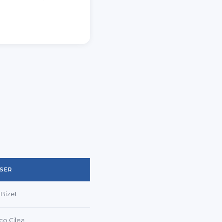
SER
Bizet
co Cilea