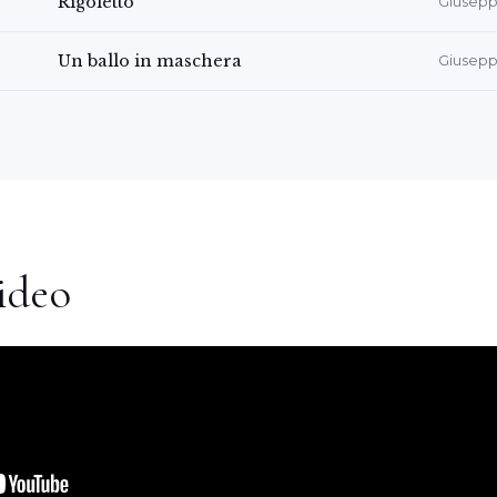
Rigoletto
Giusepp
and Missa Coronation by Mozart,
Requiem by Verdi, Gloria by Vivaldi,
Un ballo in maschera
Giusepp
Boccherini, Messiah by Handel, Missa
Auditoriums such as the Nacional de
o Nacional de Madrid, Auditorium
lma Mallorca, Red Teatros Madrid y
Caja Madrid, Auditorium Wintertur,
ideo
otari Club España, Circulo del Liceo,