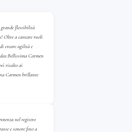
grande flessibilità
e! Oltre a cantare ruoli
di creare agilità e
endas:Bellissima Carmen
ì risalto ai
 una Carmen brillante
otenza nel registro
basse e sonore fino a