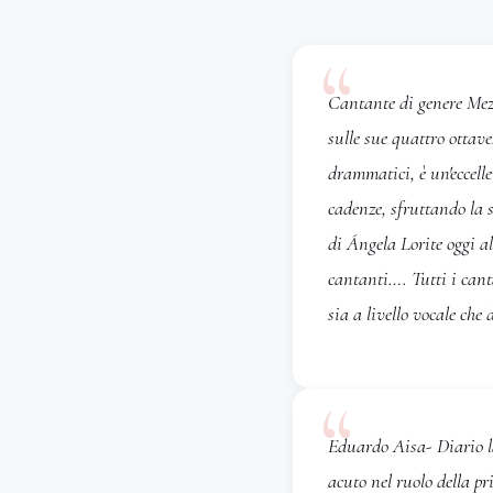
Palau International 
-FESTIVAL D’ ÓPERA
“
have performed wor
Cantante di genere Mezz
Amor Brujo and Mama
sulle sue quattro ottave
becoming the directo
-In FUNDACIÓ ÓPER
drammatici, è un'eccelle
“Beltrana. Since the
cadenze, sfruttando la
Zarzuela and Opera
di Ángela Lorite oggi a
- Titles “role” repre
cantanti…. Tutti i cant
Ortega. Due to my fl
sia a livello vocale che 
that spans almost 4 o
wide repertoire from
“
Carmen from Carme
Cavalleria Rusticana
Eduardo Aisa- Diario l
from Don Carlo, Flor
acuto nel ruolo della pr