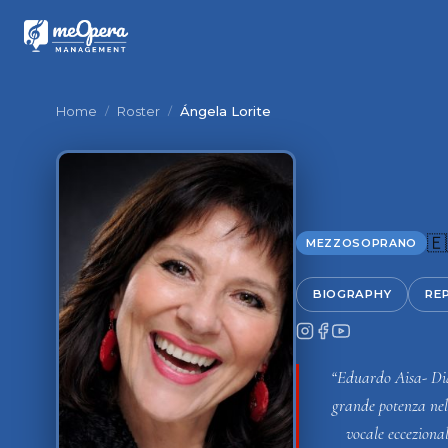
Home
/
Roster
/
Ángela Lorite
🇪
MEZZOSOPRANO
BIOGRAPHY
RE
“Eduardo Aisa- Dia
grande potenza nel 
vocale eccezional