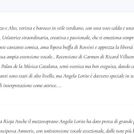
Master Class” at Ópera Studio.
 I BALLET NITS AL PORT 2014-2020, I
ks such as
Carmen, Candela from
o e Alto, verista e barocco in stile verdiano, con una voce calda e una 
 Lucia from Cavalleria Rusticana,
. Un'attrice straordinaria, creativa e passionale, che ti emoziona sempr
r of “La Nit d'Ópera” since 2017.
A CATALUNYA, I debuted the
nte cantante comica, ama l'opera buffa di Rossini e apprezza la libertà 
n I toured Spain singing
 sua ampia estensione vocale.. Recensione di Carmen di Ricard Villu
.
l Palau de la Música Catalana, semi-scenica ma ben eseguita, dando cos
sented: I currently work with Miquel
anti sono stati di alto livello, ma Angela Lorite è davvero speciale in
exibility and extensive vocal range
di interpretazione come attrice....
ctaves, it allows me to perform a
 Mezzo to Contralto roles.
n, Santuzza and Mamma Lucia from
, Azucena from Il Trovatore , Éboli
a Rioja Anche il mezzosoprano Angela Lorite ha dato prova di grande p
a from La Traviata, Amneris Aida,
incipessa Amneris, con un'estensione vocale eccezionale, dalle note più 