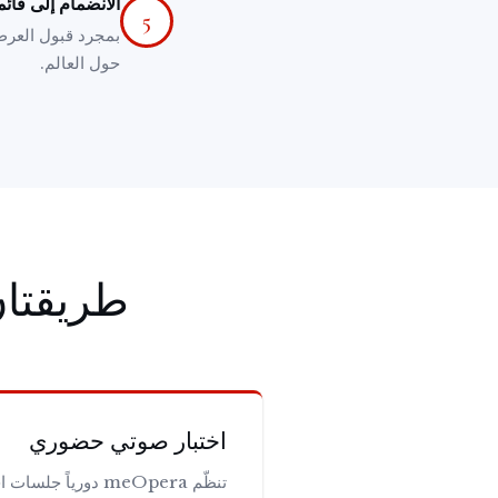
الانضمام إلى قائم
5
بمجرد قبول العرض،
حول العالم.
طريقتان
اختبار صوتي حضوري
تنظّم meOpera دوريا