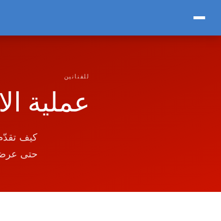
للفنانين
عملية الا
حتى عرض ا