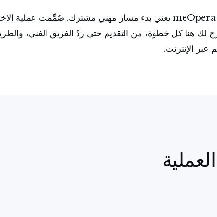
الانضمام إلى قائمة فنّاني meOpera يعني بدء مسار مهني مشترك. صُمِّمت 
ك هنا كل خطوة، من التقديم حتى ردّ الفريق الفني، والطريقتي
عبر الإنترنت.
لعملية