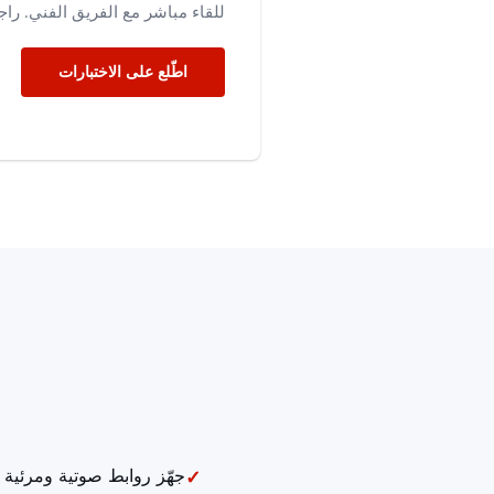
للقاء مباشر مع الفريق الفني. راجع
اطّلع على الاختبارات
جهّز روابط صوتية ومرئية م
✓