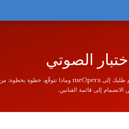
ختبار الصوتي
كيف تقدّم طلبك إلى meOpera وماذا تتوقّع، خطوة بخطو
لانضمام إلى قائمة الفنانين.