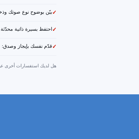
بيّن بوضوح نوع صوتك وذخيرت
✓
احتفظ بسيرة ذاتية محدّثة 
✓
قدّم نفسك بإيجاز وصدق: اح
✓
هل لديك استفسارات أخرى عن ا