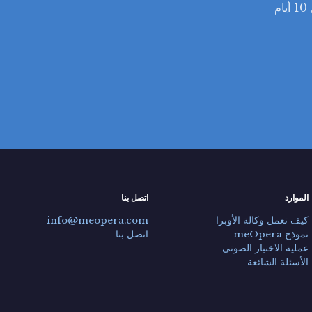
التقديم مجاني ومفتوح دائماً. أرسل ملفك: يعاود الفريق الفني الاتصال بك خلال 10 أيام
الموارد
اتصل بنا
كيف تعمل وكالة الأوبرا
info@meopera.com
نموذج meOpera
اتصل بنا
عملية الاختبار الصوتي
الأسئلة الشائعة