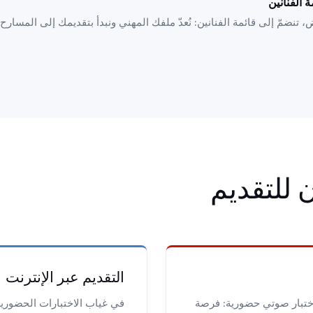
ة الفنانين
 تنضمّ إلى قائمة الفنانين: نُعدّ ملفك المهني ونبدأ بتقديمك إلى المسارح
 للتقديم
التقديم عبر الإنترنت
ً جلسات اختبار صوتي حضورية: فرصة
في غياب الاختبارات الحضورية