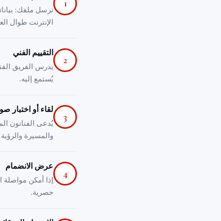
1
ترسل ملفك: بيانات
الإنترنت طوال ال
التقييم الفني
2
يدرس الفريق الفني
يُستمع إليه.
لقاء أو اختبار صو
3
يُدعى الفنانون ال
والمسيرة والرؤية 
عرض الانضمام
4
إذا أمكن مواصلة ال
حصرية.