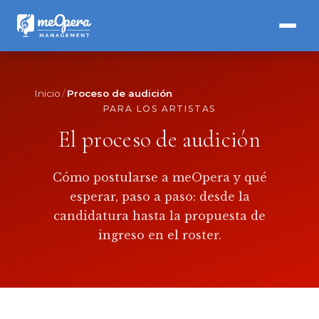
Inicio
Proceso de audición
PARA LOS ARTISTAS
El proceso de audición
Cómo postularse a meOpera y qué
esperar, paso a paso: desde la
candidatura hasta la propuesta de
ingreso en el roster.