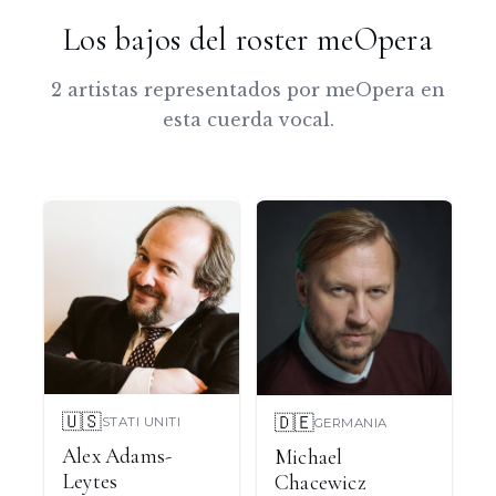
Los bajos del roster meOpera
2 artistas representados por meOpera en
esta cuerda vocal.
🇺🇸
🇩🇪
STATI UNITI
GERMANIA
Alex Adams-
Michael
Leytes
Chacewicz