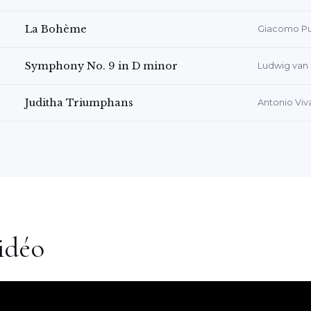
La Bohème
Giacomo Pu
Symphony No. 9 in D minor
Ludwig van
Juditha Triumphans
Antonio Viva
idéo