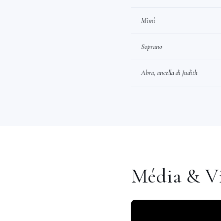
Mimì
Soprano
Abra, ancella di Judith
Média & V