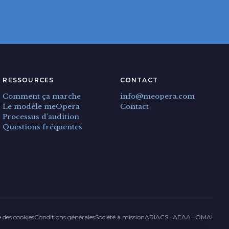
RESSOURCES
CONTACT
Comment ça marche
info@meopera.com
Le modèle meOpera
Contact
Processus d'audition
Questions fréquentes
e des cookies
Conditions générales
Société à mission
ARIACS · AEAA · OMAI