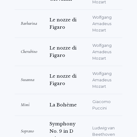
Mozart
Wolfgang
Le nozze di
Barbarina
Amadeus
Figaro
Mozart
Wolfgang
Le nozze di
Cherubino
Amadeus
Figaro
Mozart
Wolfgang
Le nozze di
Susanna
Amadeus
Figaro
Mozart
Giacomo
Mimì
La Bohème
Puccini
Symphony
Ludwig van
Soprano
No. 9 in D
Beethoven