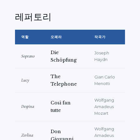
레퍼토리
역할
오페라
작곡가
Die
Joseph
Soprano
Schöpfung
Haydn
The
Gian Carlo
Lucy
Telephone
Menotti
Wolfgang
Così fan
Despina
Amadeus
tutte
Mozart
Wolfgang
Don
Zerlina
Amadeus
Giovanni