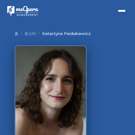
홈
/
로스터
/
Katarzyna Fiedukiewicz