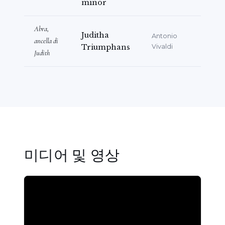
minor
Abra,
Juditha
Antonio
ancella di
Triumphans
Vivaldi
Judith
미디어 및 영상