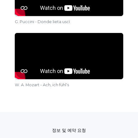
G. Puccini - Donde lieta uscì
W. A. Mozart - Ach, ich fühl’s
정보 및 예약 요청