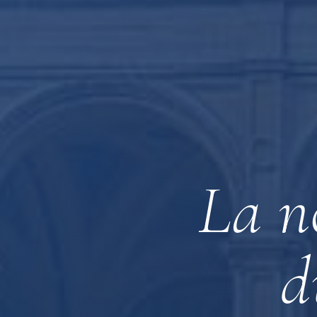
La n
d