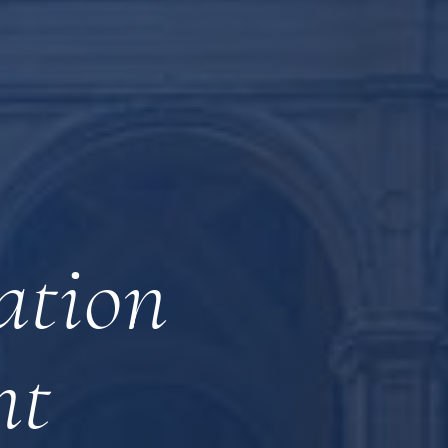
ation
nt