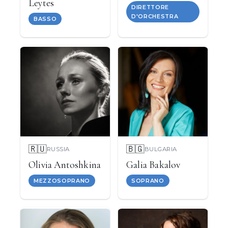
Leytes
DIRETTORE
D'ORCHESTRA
BASSO
🇷🇺
🇧🇬
RUSSIA
BULGARIA
Olivia Antoshkina
Galia Bakalov
MEZZOSOPRANO
SOPRANO