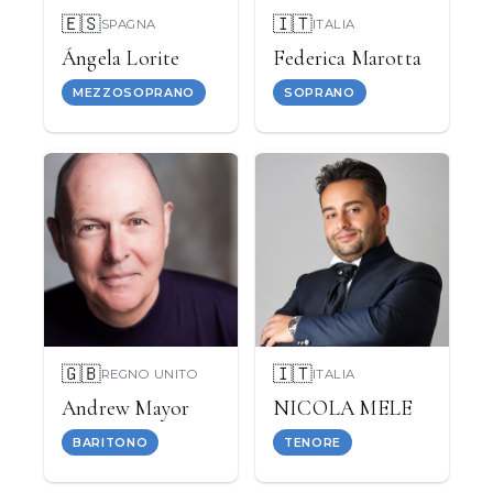
🇪🇸
🇮🇹
SPAGNA
ITALIA
Ángela Lorite
Federica Marotta
MEZZOSOPRANO
SOPRANO
🇬🇧
🇮🇹
REGNO UNITO
ITALIA
Andrew Mayor
NICOLA MELE
BARITONO
TENORE