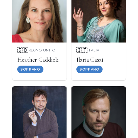
🇬🇧
🇮🇹
REGNO UNITO
ITALIA
Heather Caddick
Ilaria Casai
SOPRANO
SOPRANO