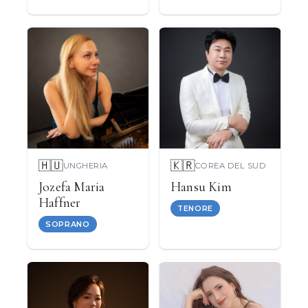
🇭🇺
🇰🇷
UNGHERIA
COREA DEL SUD
Jozefa Maria
Hansu Kim
Haffner
TENORE
SOPRANO