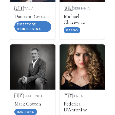
🇮🇹
🇩🇪
ITALIA
GERMANIA
Damiano Cerutti
Michael
Chacewicz
DIRETTORE
D'ORCHESTRA
BASSO
🇺🇸
🇮🇹
STATI UNITI
ITALIA
Mark Cotton
Federica
D'Antonino
BARITONO