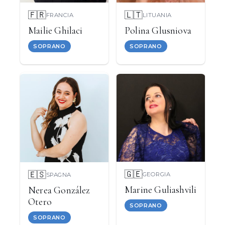
🇫🇷
🇱🇹
FRANCIA
LITUANIA
Mailie Ghilaci
Polina Glusniova
SOPRANO
SOPRANO
🇬🇪
🇪🇸
GEORGIA
SPAGNA
Marine Guliashvili
Nerea González
Otero
SOPRANO
SOPRANO