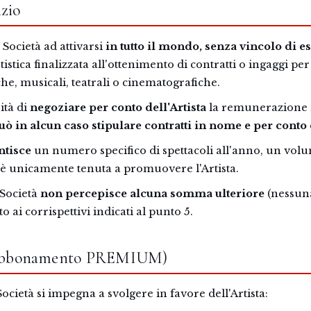
izio
a Società ad attivarsi
in tutto il mondo, senza vincolo di e
stica finalizzata all'ottenimento di contratti o ingaggi per 
he, musicali, teatrali o cinematografiche.
ità di
negoziare per conto dell'Artista
la remunerazione re
ò in alcun caso stipulare contratti in nome e per conto d
ntisce
un numero specifico di spettacoli all'anno, un vol
 è unicamente tenuta a promuovere l'Artista.
 Società
non percepisce alcuna somma ulteriore
(nessun
 ai corrispettivi indicati al punto 5.
i (abbonamento PREMIUM)
cietà si impegna a svolgere in favore dell'Artista: