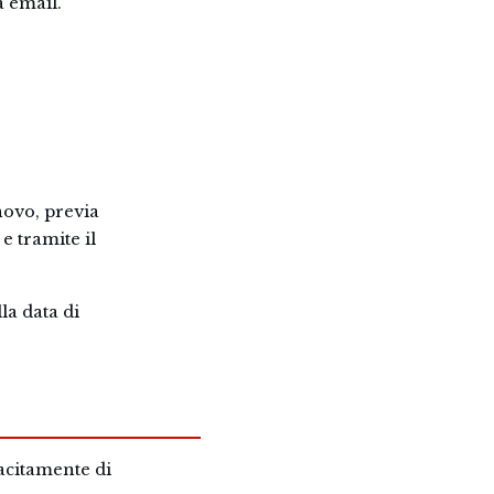
a email.
novo, previa
e tramite il
la data di
tacitamente di