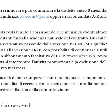
deri rinnovare può comunicare la disdetta
entro 3 mesi da
ll'indirizzo
artscom@pec.it
oppure raccomandata A/R alla 
rtista resta tenuto a corrispondere le mensilità eventualme
restanti fino alla scadenza naturale del contratto. Durante 
rma resta attivo passando dalla versione PREMIUM a quel
assa alla versione FREE, con possibilità di continuare a util
n abbonamento facoltativo di € 8,19/mese oltre IVA, revoca
 si interrompe l'attività promozionale (a esclusione delle 
ul sito meOpera.
a facoltà di interrompere il contratto in qualsiasi moment
i e modalità di recesso, con sospensione e/o annullamento
partire dalla data della comunicazione.
dati personali