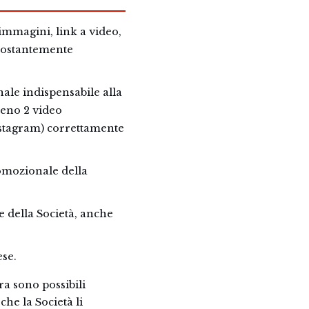
 immagini, link a video,
costantemente
nale indispensabile alla
meno 2 video
Instagram) correttamente
romozionale della
 della Società, anche
ese.
a sono possibili
he la Società li