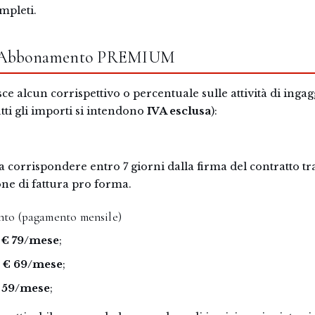
ompleti.
 — Abbonamento PREMIUM
e alcun corrispettivo o percentuale sulle attività di ingagg
tti gli importi si intendono
IVA esclusa
):
da corrispondere entro 7 giorni dalla firma del contratto t
one di fattura pro forma.
to (pagamento mensile)
:
€ 79/mese
;
:
€ 69/mese
;
 59/mese
;