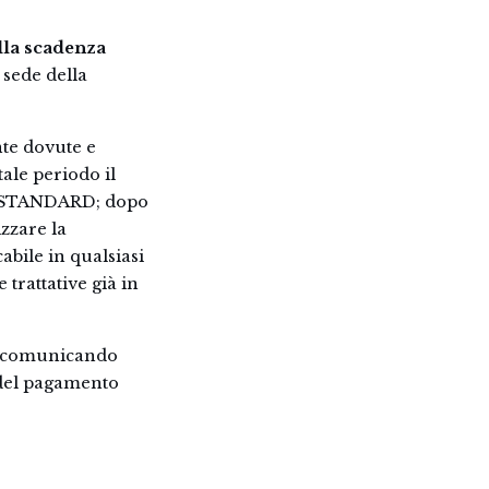
lla scadenza
sede della
nte dovute e
tale periodo il
la STANDARD; dopo
izzare la
bile in qualsiasi
trattative già in
o, comunicando
 del pagamento