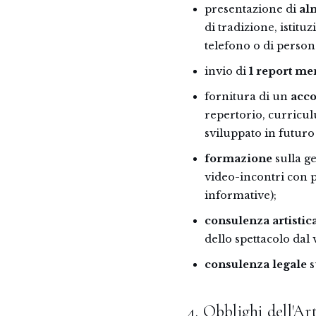
presentazione di
al
di tradizione, istituz
telefono o di person
invio di
1 report me
fornitura di un
acco
repertorio, curricul
sviluppato in futuro
formazione
sulla ge
video-incontri con pr
informative);
consulenza artistic
dello spettacolo dal 
consulenza legale
s
4. Obblighi dell'Art