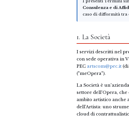
I presenti Termini sin
Consulenza e di Affi
caso di difformità tra 
1. La Società
I servizi descritti nel
con sede operativa in 
PEC
artscom@pec.it
(di
("meOpera").
La Società è un'aziend
settore dell'Opera, che
ambito artistico anche 
dell'Artista: uno strum
cloud di contrattualistica