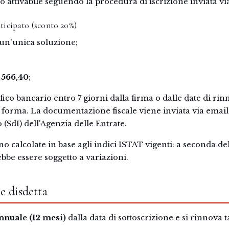
 attivabile seguendo la procedura di iscrizione inviata vi
ticipato (sconto 20%)
un'unica soluzione;
 566,40
;
ico bancario entro 7 giorni dalla firma o dalle date di rin
o forma. La documentazione fiscale viene inviata via email 
(SdI) dell'Agenzia delle Entrate.
no calcolate in base agli indici ISTAT vigenti: a seconda del
ebbe essere soggetto a variazioni.
e disdetta
nnuale (12 mesi)
dalla data di sottoscrizione e si rinnova 