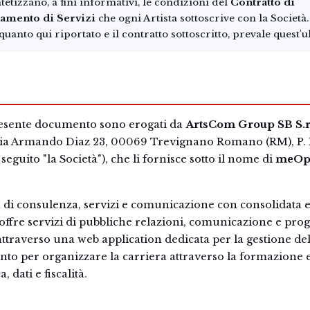
tetizzano, a fini informativi, le condizioni del
Contratto di
damento di Servizi
che ogni Artista sottoscrive con la Società.
quanto qui riportato e il contratto sottoscritto, prevale quest'u
 presente documento sono erogati da
ArtsCom Group SB S.r.
Via Armando Diaz 23, 00069 Trevignano Romano (RM), P. 
 seguito "la Società"), che li fornisce sotto il nome di
meOp
a di consulenza, servizi e comunicazione con consolidata 
 offre servizi di pubbliche relazioni, comunicazione e prog
attraverso una web application dedicata per la gestione del
ento per organizzare la carriera attraverso la formazione e
, dati e fiscalità.