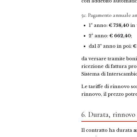
con addebito automatico
5c. Pagamento annuale an
1° anno:
€ 758,40
in 
2° anno:
€ 662,40
;
dal 3° anno in poi:
€
da versare tramite bonif
ricezione di fattura pr
Sistema di Interscambio 
Le tariffe di rinnovo so
rinnovo, il prezzo potr
6. Durata, rinnovo 
Il contratto ha durata
a