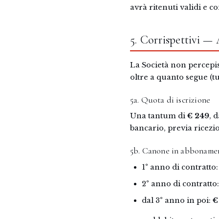
avrà ritenuti validi e c
5. Corrispettivi
La Società non percepisc
oltre a quanto segue (tu
5a. Quota di iscrizione
Una tantum di
€ 249
, 
bancario, previa ricezi
5b. Canone in abbonamen
1° anno di contratto
2° anno di contratto
dal 3° anno in poi:
€