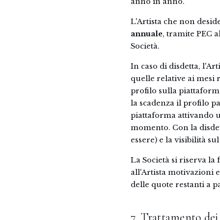
anno in anno.
L'Artista che non desi
annuale
, tramite PEC a
Società.
In caso di disdetta, l'A
quelle relative ai mesi 
profilo sulla piattafo
la scadenza il profilo p
piattaforma attivando u
momento. Con la disdetta
essere) e la visibilità s
La Società si riserva l
all'Artista motivazion
delle quote restanti a 
7. Trattamento dei 