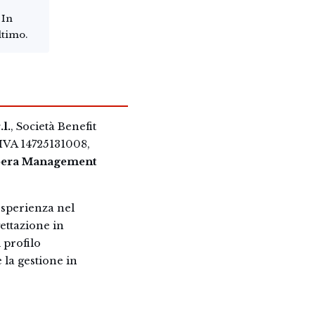
 In
ltimo.
l.
, Società Benefit
IVA 14725131008,
era Management
esperienza nel
ettazione in
 profilo
 la gestione in