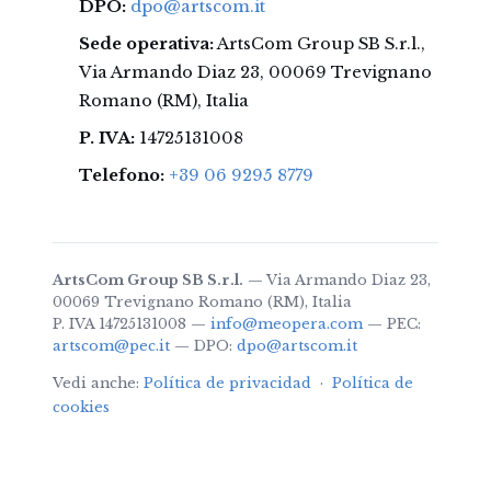
DPO:
dpo@artscom.it
Sede operativa:
ArtsCom Group SB S.r.l.,
Via Armando Diaz 23, 00069 Trevignano
Romano (RM), Italia
P. IVA:
14725131008
Telefono:
+39 06 9295 8779
ArtsCom Group SB S.r.l.
— Via Armando Diaz 23,
00069 Trevignano Romano (RM), Italia
P. IVA 14725131008 —
info@meopera.com
— PEC:
artscom@pec.it
— DPO:
dpo@artscom.it
Vedi anche:
Política de privacidad
·
Política de
cookies