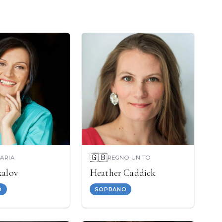
🇬🇧
ARIA
REGNO UNITO
kalov
Heather Caddick
O
SOPRANO