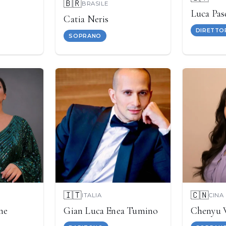
🇧🇷
BRASILE
Luca Pas
Catia Neris
DIRETTO
SOPRANO
🇮🇹
🇨🇳
ITALIA
CINA
ne
Gian Luca Enea Tumino
Chenyu 