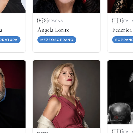
🇪🇸
🇮🇹
SPAGNA
ITALI
a
Ángela Lorite
Federica
LORATURA
MEZZOSOPRANO
SOPRAN
🇮🇹
ITALI