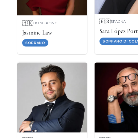
🇪🇸
SPAGNA
🇭🇰
HONG KONG
Sara López Port
Jasmine Law
SOPRANO DI CO
SOPRANO