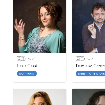
🇮🇹
🇮🇹
ITALIA
ITALIA
Ilaria Casai
Damiano Cerut
SOPRANO
DIRETTORE D'OR