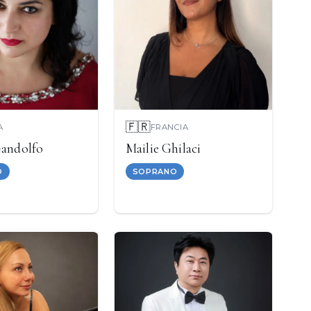
🇫🇷
A
FRANCIA
Gandolfo
Mailie Ghilaci
O
SOPRANO