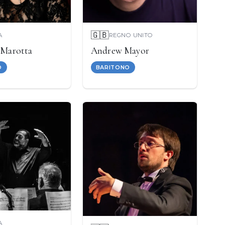
🇬🇧
A
REGNO UNITO
 Marotta
Andrew Mayor
O
BARITONO
A