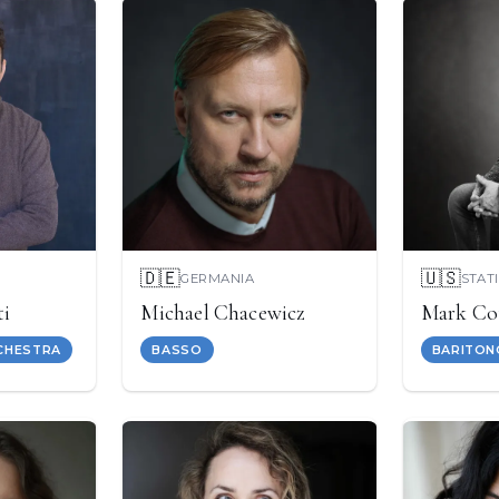
🇩🇪
🇺🇸
GERMANIA
STATI
ti
Michael Chacewicz
Mark Co
CHESTRA
BASSO
BARITON