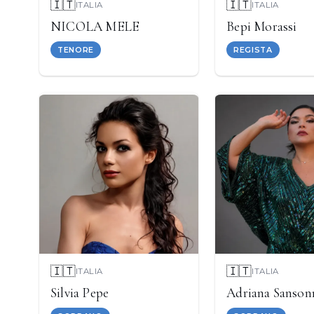
🇮🇹
🇮🇹
ITALIA
ITALIA
NICOLA MELE
Bepi Morassi
TENORE
REGISTA
🇮🇹
🇮🇹
ITALIA
ITALIA
Silvia Pepe
Adriana Sanson