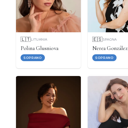
🇱🇹
🇪🇸
LITUANIA
SPAGNA
Polina Glusniova
Nerea González
SOPRANO
SOPRANO