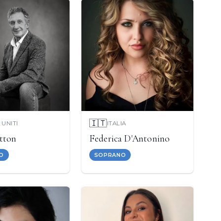
🇮🇹
 UNITI
ITALIA
tton
Federica D'Antonino
O
SOPRANO