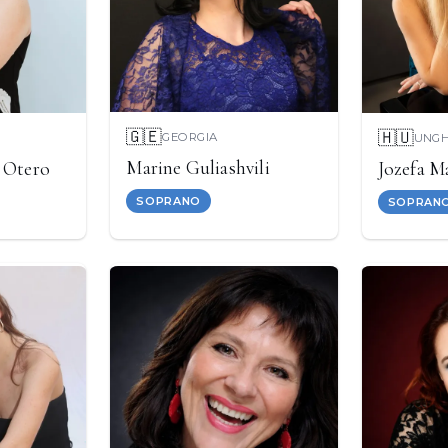
🇬🇪
🇭🇺
GEORGIA
UNGH
Marine Guliashvili
 Otero
Jozefa M
SOPRANO
SOPRAN