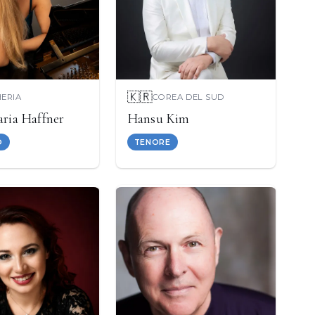
🇰🇷
ERIA
COREA DEL SUD
aria Haffner
Hansu Kim
O
TENORE