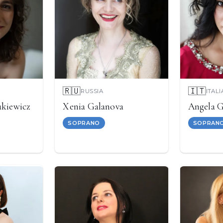
🇷🇺
🇮🇹
RUSSIA
ITALI
ukiewicz
Xenia Galanova
Angela 
SOPRANO
SOPRAN