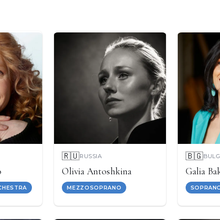
🇷🇺
🇧🇬
RUSSIA
BULG
o
Olivia Antoshkina
Galia Ba
CHESTRA
MEZZOSOPRANO
SOPRAN