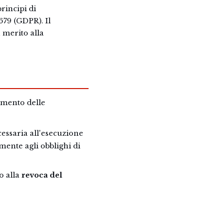
principi di
679 (GDPR). Il
 merito alla
imento delle
cessaria all'esecuzione
emente agli obblighi di
o alla
revoca del