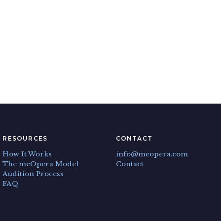
RESOURCES
CONTACT
How It Works
info@meopera.com
The meOpera Model
Contact
Audition Process
FAQ