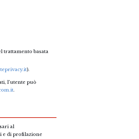
el trattamento basata
eprivacy.it
).
ati, l'utente può
om.it
.
sari al
 e di profilazione