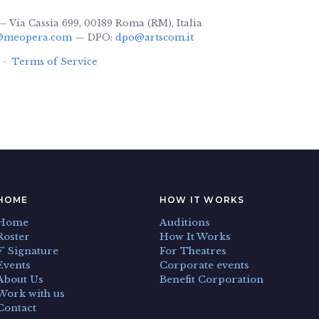
 Via Cassia 699, 00189 Roma (RM), Italia
@meopera.com
— DPO:
dpo@artscom.it
·
Terms of Service
HOME
HOW IT WORKS
Home
Auditions
Roster
How It Works
F' Signature
For Theatres
Events
Corporate events
About Us
Benefit Corporation
Work with us
Contact