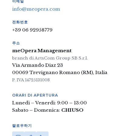
이메일
info@meopera.com
전화번호
+39 06 92958779
주소
meOpera Management
branch di ArtsCom Group SB S.r.l.
Via Armando Diaz 23
00069 Trevignano Romano (RM), Italia
P. IVA 14725131008
ORARI DI APERTURA
Lunedì – Venerdì: 9:00 – 13:00
Sabato – Domenica:
CHIUSO
팔로우하기