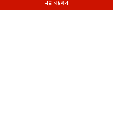
지금 지원하기
오디션은 아티스틱 팀과 직접 만나는 기회로,
가수의 레퍼토리와 여정, 예술적 비전을 깊이
살펴보고 함께할 프로페셔널한 여정의 가능성
을 평가합니다.
CALENDARIO
Prossime audizioni