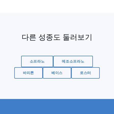
다른 성종도 둘러보기
소프라노
메조소프라노
바리톤
베이스
로스터