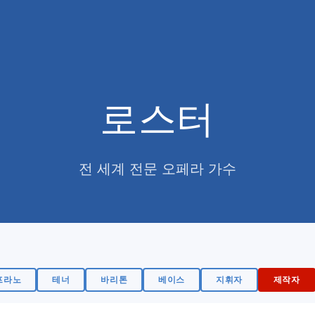
로스터
전 세계 전문 오페라 가수
프라노
테너
바리톤
베이스
지휘자
제작자