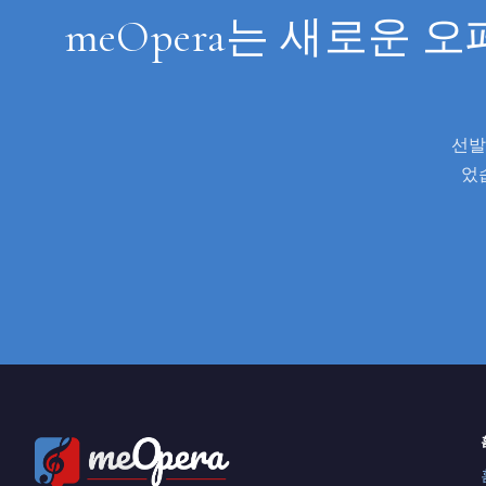
meOpera는 새로운
선발
었