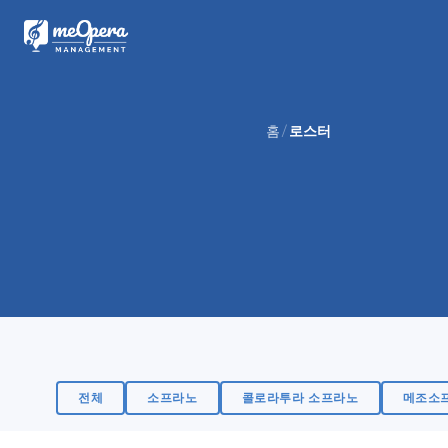
홈
로스터
전체
소프라노
콜로라투라 소프라노
메조소