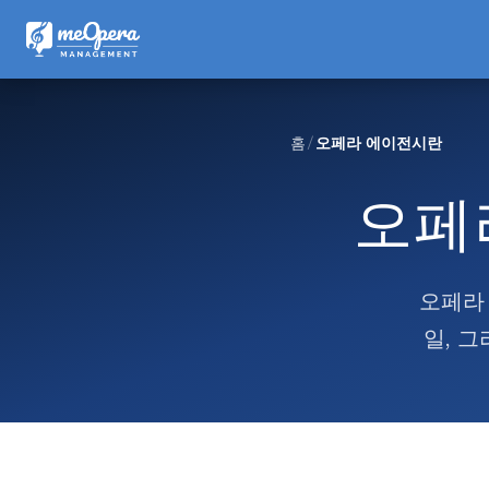
홈
오페라 에이전시란
오페
오페라
일, 