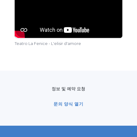
최근에는 Carlo Goldoni 대본, Baldassarre
Galuppi 음악의 절대적인 18세기 미공개작
Arcifanfano re dei matti
를 선보였는데, 이 작품
의 대본과 악보는 수년에 걸친 극작적·음악적 연
구와 재구성 끝에 발굴된 것이다.
Teatro La Fenice - L'elisir d'amore
산문 연출가로서 다수의 작품을 연출했다:
Goldoni의
La finta ammalata
와
Le
morbinose
, Gozzi의
Turandot
와
Il Corvo
,
Torelli의
I mariti
, Marin Drzic의
I nobili
Ragusei
. 17~18세기 대가들의 마이너 텍스트에
정보 및 예약 요청
관심을 가진 그는 17세기의 절대 미공개작들을 발
굴하여 무대에 올렸다(Andreini의
Lo
문의 양식 열기
schiavetto
와 Della Porta의
La turca
). 비첸차
Teatro Olimpico의 Festival del Teatro
Classico에서 선보인
Alfabeto dei Villani
연출