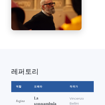
간 월간지 "
Marco Polo
"에 연극 관련 글을 정기적
으로 기고했다.
Agenzia Giornalistica Italia
의
베네치아 통신원을 역임했으며, 당시
RAI 베네치
아 제작센터
의 다수 TV 프로그램에 참여했다.
그는 1990년대 베네치아에서 탄생한 가장 중요한
연극 프로젝트들의 공동제작 책임자를 맡았다:
Teatro dell'Elfo와 함께한
Helzapoppin!
(연출
G. Salvatores),
Sior Todero
Brontolon
(Gastone Moschin 출연),
Bye Bye
show Bizz
(연출 J. Savary), Campo San
레퍼토리
Lorenzo에서의
Lucrezia Borgia
(연출 A.
Vitez). 또한 Giorgio Gaber를 대신하여
Teatro Goldoni가 추진한
"La Mostra del
역할
오페라
작곡가
Teatro"
페스티벌의 부대 행사를 조율하기도 했
다.
La
Vincenzo
Regista
sonnambula
Bellini