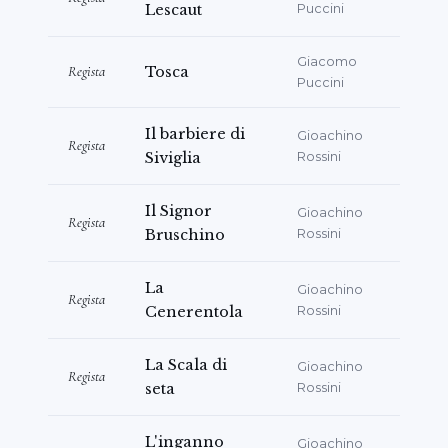
Lescaut
Puccini
리지널 버전으로 공연된
Lady, be good!
이 세계
초연으로 무대에 올랐다.
Giacomo
Regista
Tosca
Puccini
Maestro Ferro의 음악 감독 아래 무대에 올린
Sonnambula
는 TV 방영으로도 큰 관심을 끌었
Il barbiere di
Gioachino
Regista
다.
Siviglia
Rossini
그는 또한 잘 공연되지 않는 작품들도 성공적으로
Il Signor
Gioachino
무대에 올렸는데, Jesi의 Teatro Pergolesi에서
Regista
Bruschino
Rossini
Francesco Cilea의
Gina
와 Gaspare
Spontini의
Le Metamorfosi di Pasquale
, 그리
La
Gioachino
Regista
고 Martina Franca의 Festival della Valle
Cenerentola
Rossini
d'Itria를 위한 Donizetti의 미공개작
Pietro il
Grande
가 그 예이다.
La Scala di
Gioachino
Regista
seta
Rossini
최근작 중
L'inganno felice
,
La scala di seta
,
Il
Signor Bruschino
(비첸차 Teatro Olimpico에
L'inganno
Gioachino