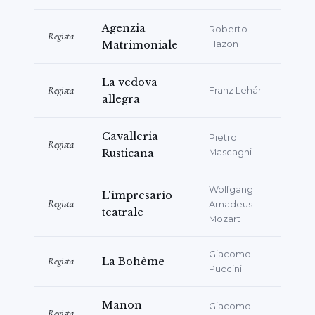
악원, 베오그라드 대학교, 멕시코시티 예술학교)
에서 강좌와 워크숍을 진행했다. 또한 여러 방송
Agenzia
Roberto
Regista
국을 위한 다수의 TV 프로그램을 연출했다.
Matrimoniale
Hazon
연출가로서 1980년부터 특히 베네치아를 중심으
La vedova
Regista
Franz Lehár
로 한 17~18세기의 음악극과 연극에 대한 관심으
allegra
로 곧 주목을 받았다. 그의 데뷔는 무엇보다
Galuppi의
Caffè di Campagna
, Salieri의
Cavalleria
Pietro
Regista
Rusticana
Mascagni
Prima la musica, poi le parole
, 모차르트의
Schauspieldirektor
연출로 빛을 발했으며, 이후
Wolfgang
Barbiere di Siviglia
, Britten의
Noye's fludde
,
L'impresario
Regista
Amadeus
teatrale
Bohème
, Puccini의
Tosca
와
Manon Lescaut
,
Mozart
Donizetti의
Campanello
의 성공적인 공연들이
이어졌다. 또한 Nicola Campogrande의
Giacomo
Regista
La Bohème
Puccini
Lego
, Molière 원작의 뮤지컬
Un provinciale a
Parigi
, 오페레타
Lustige Witwe
, 그리고 보다 최
Manon
Giacomo
근에는 리스본 Teatro Sao Carlos에서 미국 오
Regista