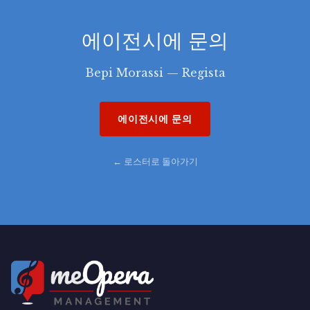
은 특히 큰 반향을 불러일으켰다.
베네치아에서는 Goldoni 극장에서 Alberto
에이전시에 문의
Lionello 주연의 Paolo Puppa 원작 특별 프로
젝트 공연
Svevo a Venezia
를 실현했으며,
Bepi Morassi — Regista
Giancarlo와 Mattia Sbragia 주연으로
Orson Welles의 인물에 초점을 맞춘
Uno di
에이전시에 문의
quelli che fanno i re
(베네치아 비엔날레 제작)도
무대에 올렸다.
← 로스터로 돌아가기
수년간 Fondazione Teatro la Fenice의 무대
·기술 제작 및 운영 감독을 맡았으며(Teatro la
Fenice-베네치아 미술 아카데미 "Atelier al
Teatro Malibran" 프로젝트를 예술적·행정적
으로 조율하기도 했다), 2013년부터는 Teatro
Stabile del Veneto "Carlo Goldoni"의 이
사회 구성원으로, 2022년까지 예술 고문도 역임