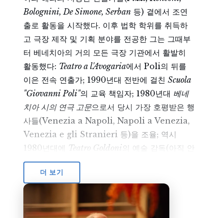
Bolognini, De Simone, Serban
등) 곁에서 조연
출로 활동을 시작했다. 이후 법학 학위를 취득하
고 극장 제작 및 기획 분야를 전공한 그는 그때부
터 베네치아의 거의 모든 극장 기관에서 활발히
활동했다:
Teatro a l'Avogaria
에서 Poli의 뒤를
이은 전속 연출가; 1990년대 전반에 걸친
Scuola
"Giovanni Poli"
의 교육 책임자; 1980년대
베네
치아 시의 연극 고문
으로서 당시 가장 호평받은 행
사들(Venezia a Napoli, Napoli a Venezia,
Venezia e gli Stranieri 등)을 조율; 역시
1980년대에
Teatro Goldoni
의 예술 감독(아직 안
정화 이전)으로서 제작 및 홍보 책임자; 1990년대
더 보기
부터 Teatro la Fenice; 1989년부터 여러 판의
Premio Campiello
; 각종 카니발 행사.
그는 처음에는 "
Voce di San Marco
"에, 이후 수년