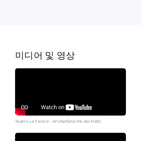
Lirico에서 뛰어난
Sonnambula
공연을 무대에
올렸으며,
Festival Scialiapin
을 개막한 카잔 오
페라 극장에서
Barbiere di Siviglia
의 새로운 연
출을 선보였다.
또한 주목할 만한 것은 트레비소(Del Monaco),
미디어 및 영상
파도바(Verdi), 로비고(Sociale) 극장을 위한 신
작
Bohème
프로덕션으로, 특별한 무대 연출 선택
으로 인해 상당한 관심을 불러일으켰다.
최근 활동으로는 트레비소 Del Monaco와 로비
고 Sociale에서의
Elisir d'amore
, 그리고 무엇보
다 비첸차 Olimpico에서의 Rossini의
La
Cenerentola
가 있으며, 후자는 여러 곳에서 지난
10년간 이 Rossini 고전의 최고 공연으로 평가받
Teatro La Fenice - Arcifanfano Re dei Matti
고 있다.