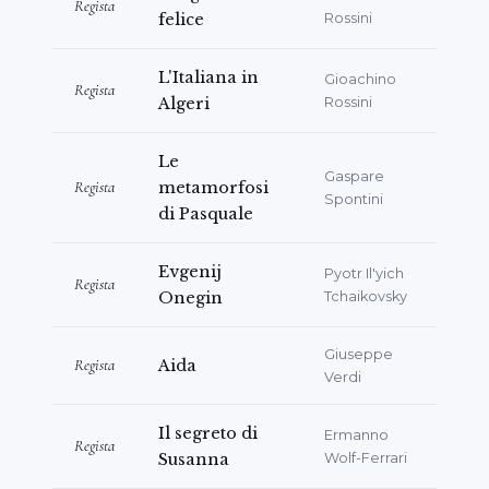
Regista
서도 공연)는 Rossini에 대한 그의 잦은 도전에
felice
Rossini
화룡점정을 찍으며 폭넓은 찬사를 받았으며, 보다
최근의
Il Barbiere di Siviglia
L'Italiana in
와
Elisir d'Amore
Gioachino
Regista
Algeri
Rossini
연출, 그리고 베네치아 Fenice에서의 뛰어난
Italiana in Algeri
공연도 마찬가지였다.
Le
Gaspare
바로크 세계로의 행복한 탐험으로는 Palazzo
Regista
metamorfosi
Spontini
di Pasquale
Ducale에서의 Caldara의
Dafne
와, Festival
Vicenza in Lirica가 비첸차 Teatro
Evgenij
Pyotr Il'yich
Olimpico에서 제작하여 최근 RAI를 통해서도
Regista
Onegin
Tchaikovsky
방영된 Vivaldi의
Olimpiade
, 그리고 역시
Olimpico에서 공연된 Goldoni/Galuppi의
Giuseppe
Regista
Aida
미공개작
La diavolessa
가 있다.
Verdi
최근에는 나폴리 Teatro San Carlo에서 역사
Il segreto di
Ermanno
Regista
에 남을
Aida
프로덕션(Bolognini-Ceroli-
Susanna
Wolf-Ferrari
Buti)을 재현했다. 또한 카글리아리 Teatro