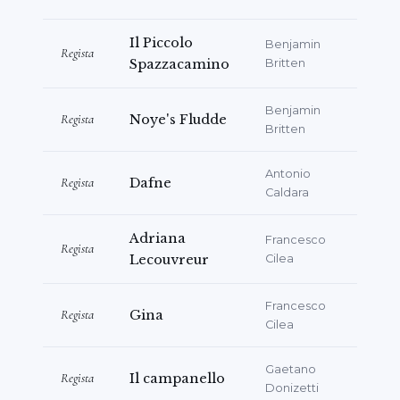
국내 여러 극장(
볼로냐, 제노바, 로마, 베로나
등
주요 도시)에서 활발히 활동하는 한편, 해외에서
Il Piccolo
Benjamin
Regista
도 자주 작업하며(
바르셀로나, 파리, 리옹, 몬트리
Spazzacamino
Britten
올, 시드니, 리스본, 프레토리아, 니스
) 권위 있는
Benjamin
국제 페스티벌(
Buxton, 아테네, 함부르크, 브뤼셀,
Regista
Noye's Fludde
Britten
Guanajuato, 스트라스부르, 에든버러, St.
Andrews
)에 참가했다. 또한 유로-지중해 문화 프
Antonio
Regista
Dafne
로젝트의 틀 안에서, 여러 행사 중에서도
티라나
Caldara
에서의 이탈리아-알바니아 문화협력 페스티벌
두
차례를 조율했다.
Adriana
Francesco
Regista
Lecouvreur
Cilea
그에게 부여된 다양한 직책 중에서도 1999년과
2000년
Festival Autunno Musicale a Como
의
Francesco
Regista
Gina
Cilea
기술·예술 감독직이 특히 주목할 만하다. 또한
Teatro la Fenice의 도쿄(2001년, 2005년,
Gaetano
2013년) 및 베이징 순회공연의 기획 책임자를 맡
Regista
Il campanello
Donizetti