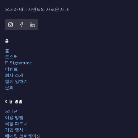
했다.
오페라 매니지먼트의 새로운 세대
베네치아 시 및 베네치아 Conservatorio di
Musica Benedetto Marcello와 협력하여
"Maggio Musicale a Marghera" 프로젝트를
기획·실현했으며,
Cavalleria Rusticana
와
홈
Pagliacci
의 연출도 맡았다.
홈
로스터
F' Signature
이벤트
회사 소개
오페라 연출
함께 일하기
IL CAFFE' DI CAMPAGNA B. Galluppi 작
문의
곡 Teatro Goldoni, 베네치아
SERATA BELLE EPOQUE Teatro la
이용 방법
Fenice, 베네치아
오디션
이용 방법
PRIMA LA MUSICA, POI LE PAROLE.... A.
극장 파트너
Salieri 작곡 Comunale di Treviso
기업 행사
베네핏 코퍼레이션
L'IMPRESARIO TEATRALE W. A. Mozart