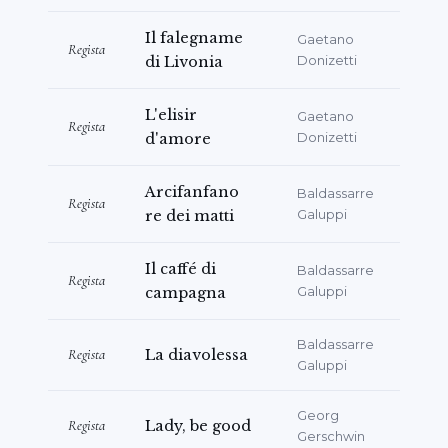
기도 했다.
Il falegname
Gaetano
"총체적 연출" 프로젝트의 저자, 연출가, 기획 조
Regista
di Livonia
Donizetti
율자로서(예를 들어
Salonicco Capitale della
Cultura
, 혹은 밀라노 두오모에서의
L'elisir
Gaetano
Regista
Manifestazioni Ufficiali Ambrosiane
개막 행사),
d'amore
Donizetti
베네치아에서는 1966년 대홍수 30주년을 기념하
여 Basilica San Marco에서 공연-콘서트
Arcifanfano
Baldassarre
Regista
Canto degli spiriti sopra le acque
를 기획하고 실
re dei matti
Galuppi
현했다.
Il caffé di
Baldassarre
Regista
그는 Commedia dell'arte와 르네상스 연극 연
campagna
Galuppi
구자로서 강도 높은 연구 및 강의 활동을 수행해
왔으며, 다양한 저술(중세 프랑스 고전 중 일부를
Baldassarre
Regista
La diavolessa
Galuppi
이탈리아어로 처음으로 번역한 작업 포함)을 집필
하고 이탈리아(VenetoMusica, 베네토 주,
Georg
Regista
Lady, be good
Teatro Stabile del Veneto) 및 해외(퀘벡 음
Gerschwin